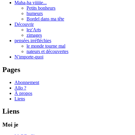
Maha-ha viiiiie...
Petits bonheurs
humeurs
Bordel dans ma tête
Découvrir
lez'Arts
zimages
pensées irréfléchies
le monde tourne mal
nateurs et découvertes
N'importe-quoi
Pages
Abonnement
Allo ?
À propos
Liens
Liens
Moi je