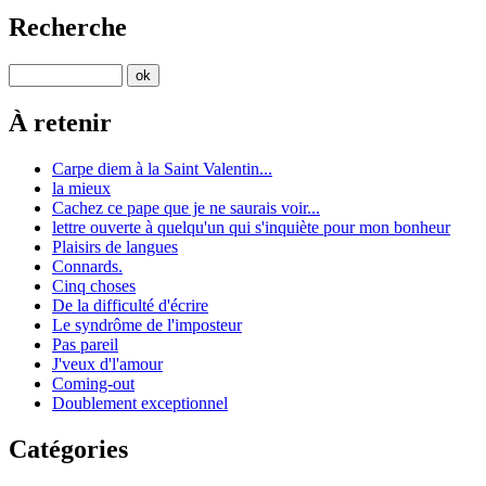
Recherche
À retenir
Carpe diem à la Saint Valentin...
la mieux
Cachez ce pape que je ne saurais voir...
lettre ouverte à quelqu'un qui s'inquiète pour mon bonheur
Plaisirs de langues
Connards.
Cinq choses
De la difficulté d'écrire
Le syndrôme de l'imposteur
Pas pareil
J'veux d'l'amour
Coming-out
Doublement exceptionnel
Catégories