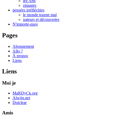
lez'Arts
zimages
pensées irréfléchies
le monde tourne mal
nateurs et découvertes
N'importe-quoi
Pages
Abonnement
Allo ?
À propos
Liens
Liens
Moi je
MaRDyCk.org
Alwijn.net
Dotclear
Amis