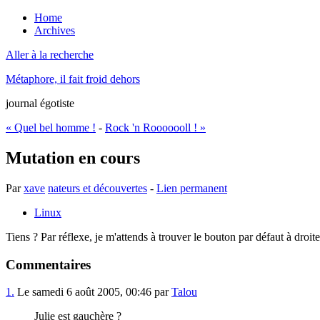
Home
Archives
Aller à la recherche
Métaphore, il fait froid dehors
journal égotiste
« Quel bel homme !
-
Rock 'n Rooooooll ! »
Mutation en cours
Par
xave
nateurs et découvertes
-
Lien permanent
Linux
Tiens ? Par réflexe, je m'attends à trouver le bouton par défaut à droi
Commentaires
1.
Le samedi 6 août 2005, 00:46 par
Talou
Julie est gauchère ?