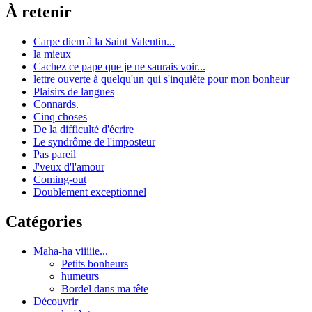
À retenir
Carpe diem à la Saint Valentin...
la mieux
Cachez ce pape que je ne saurais voir...
lettre ouverte à quelqu'un qui s'inquiète pour mon bonheur
Plaisirs de langues
Connards.
Cinq choses
De la difficulté d'écrire
Le syndrôme de l'imposteur
Pas pareil
J'veux d'l'amour
Coming-out
Doublement exceptionnel
Catégories
Maha-ha viiiiie...
Petits bonheurs
humeurs
Bordel dans ma tête
Découvrir