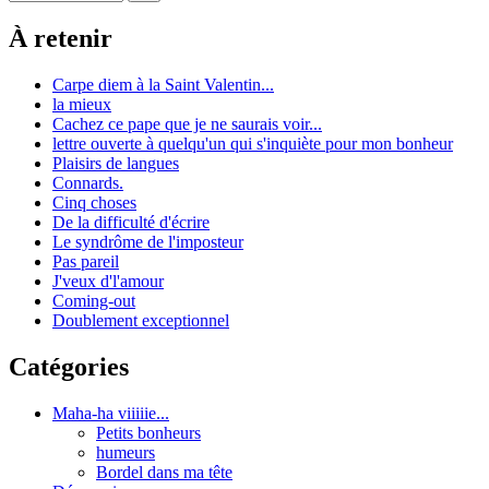
À retenir
Carpe diem à la Saint Valentin...
la mieux
Cachez ce pape que je ne saurais voir...
lettre ouverte à quelqu'un qui s'inquiète pour mon bonheur
Plaisirs de langues
Connards.
Cinq choses
De la difficulté d'écrire
Le syndrôme de l'imposteur
Pas pareil
J'veux d'l'amour
Coming-out
Doublement exceptionnel
Catégories
Maha-ha viiiiie...
Petits bonheurs
humeurs
Bordel dans ma tête