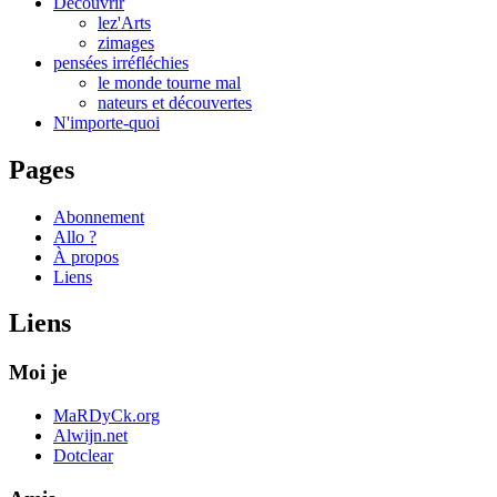
Découvrir
lez'Arts
zimages
pensées irréfléchies
le monde tourne mal
nateurs et découvertes
N'importe-quoi
Pages
Abonnement
Allo ?
À propos
Liens
Liens
Moi je
MaRDyCk.org
Alwijn.net
Dotclear