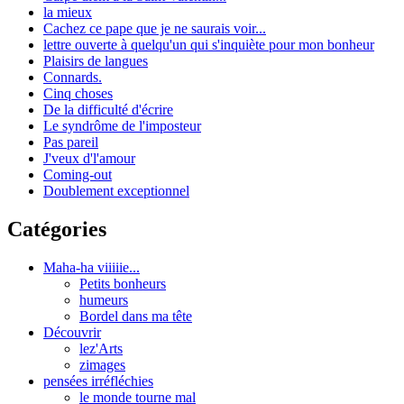
la mieux
Cachez ce pape que je ne saurais voir...
lettre ouverte à quelqu'un qui s'inquiète pour mon bonheur
Plaisirs de langues
Connards.
Cinq choses
De la difficulté d'écrire
Le syndrôme de l'imposteur
Pas pareil
J'veux d'l'amour
Coming-out
Doublement exceptionnel
Catégories
Maha-ha viiiiie...
Petits bonheurs
humeurs
Bordel dans ma tête
Découvrir
lez'Arts
zimages
pensées irréfléchies
le monde tourne mal