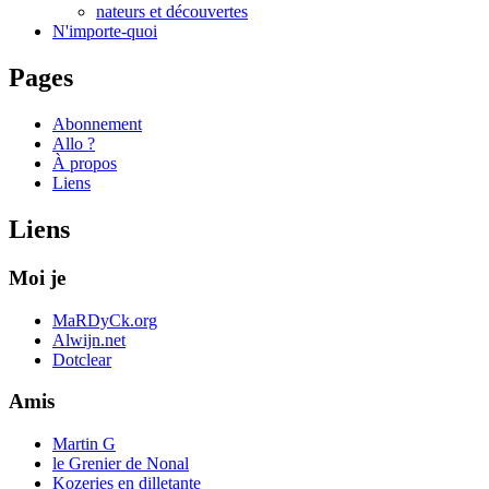
nateurs et découvertes
N'importe-quoi
Pages
Abonnement
Allo ?
À propos
Liens
Liens
Moi je
MaRDyCk.org
Alwijn.net
Dotclear
Amis
Martin G
le Grenier de Nonal
Kozeries en dilletante