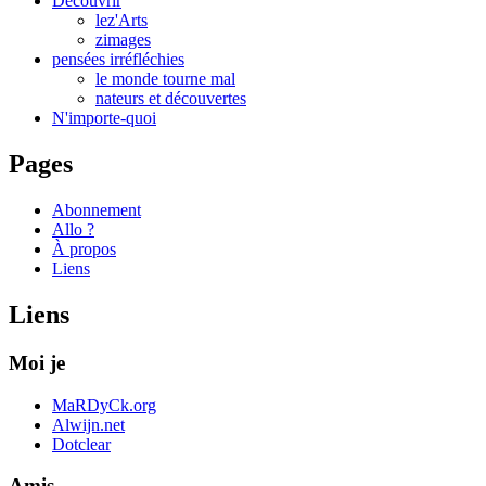
Découvrir
lez'Arts
zimages
pensées irréfléchies
le monde tourne mal
nateurs et découvertes
N'importe-quoi
Pages
Abonnement
Allo ?
À propos
Liens
Liens
Moi je
MaRDyCk.org
Alwijn.net
Dotclear
Amis