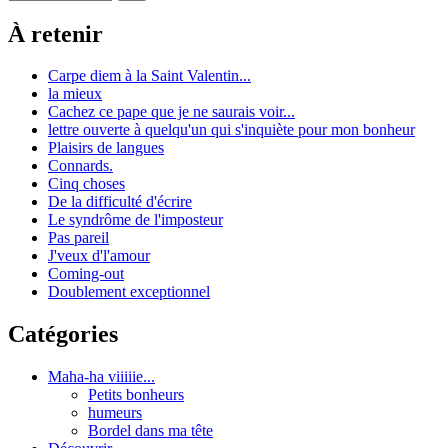
À retenir
Carpe diem à la Saint Valentin...
la mieux
Cachez ce pape que je ne saurais voir...
lettre ouverte à quelqu'un qui s'inquiète pour mon bonheur
Plaisirs de langues
Connards.
Cinq choses
De la difficulté d'écrire
Le syndrôme de l'imposteur
Pas pareil
J'veux d'l'amour
Coming-out
Doublement exceptionnel
Catégories
Maha-ha viiiiie...
Petits bonheurs
humeurs
Bordel dans ma tête