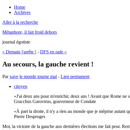
Home
Archives
Aller à la recherche
Métaphore, il fait froid dehors
journal égotiste
« Demain j'arrête !
-
DFS en rade »
Au secours, la gauche revient !
Par
xave
le monde tourne mal
-
Lien permanent
citoyen
J'ai deux ans pour m'enrichir, deux ans ! Avant que Rome ne se
Gracchus Garovirus, gouverneur de Condate
À part la droite, il n'y a rien au monde que je méprise autant q
Pierre Desproges
Moi, la victoire de la gauche aux dernières élections me fait peur. Rem