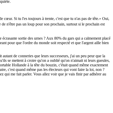
nquiète.
de cœur. Si tu l'es toujours à trente, c'est que tu n'as pas de tête.
Oui,
e de n'être pas un loup pour son prochain, surtout si le prochain est
ire écrasante sortie des urnes ? Aux 80% du gars qui a calmement placé
geant pour que l'ordre du monde soit respecté et que l'argent aille bien
it autant de conneries que leurs successeurs, j'ai un peu peur que la
ils se mettent à croire qu'on a oublié qu'on n'aimait ni leurs gueules,
pportable Hollande à la tête du bouzin, c'était quand même exactement
re, c'est quand même pas les électeurs qui vont faire la loi, non ?
z qui me fait parler. Vous allez voir que je vais finir par adhérer au