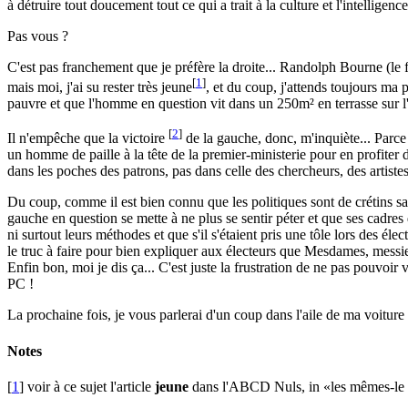
à détruire tout doucement tout ce qui a trait à la culture et l'intellige
Pas vous ?
C'est pas franchement que je préfère la droite... Randolph Bourne (le 
[
1
]
mais moi, j'ai su rester très jeune
, et du coup, j'attends toujours ma 
pauvre et que l'homme en question vit dans un 250m² en terrasse sur l'
[
2
]
Il n'empêche que la victoire
de la gauche, donc, m'inquiète... Parce
un homme de paille à la tête de la premier-ministerie pour en profiter de
dans les poches des patrons, pas dans celle des chercheurs, des artistes
Du coup, comme il est bien connu que les politiques sont de crétins san
gauche en question se mette à ne plus se sentir péter et que ses cadres
ni surtout leurs méthodes et que s'il s'étaient pris une tôle lors des
le truc à faire pour bien expliquer aux électeurs que Mesdames, messie
Enfin bon, moi je dis ça... C'est juste la frustration de ne pas pouvoir
PC !
La prochaine fois, je vous parlerai d'un coup dans l'aile de ma voiture
Notes
[
1
] voir à ce sujet l'article
jeune
dans l'ABCD Nuls, in
les mêmes-le 