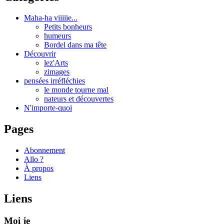
Maha-ha viiiiie...
Petits bonheurs
humeurs
Bordel dans ma tête
Découvrir
lez'Arts
zimages
pensées irréfléchies
le monde tourne mal
nateurs et découvertes
N'importe-quoi
Pages
Abonnement
Allo ?
À propos
Liens
Liens
Moi je