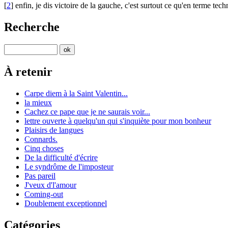
[
2
] enfin, je dis victoire de la gauche, c'est surtout ce qu'en terme te
Recherche
À retenir
Carpe diem à la Saint Valentin...
la mieux
Cachez ce pape que je ne saurais voir...
lettre ouverte à quelqu'un qui s'inquiète pour mon bonheur
Plaisirs de langues
Connards.
Cinq choses
De la difficulté d'écrire
Le syndrôme de l'imposteur
Pas pareil
J'veux d'l'amour
Coming-out
Doublement exceptionnel
Catégories