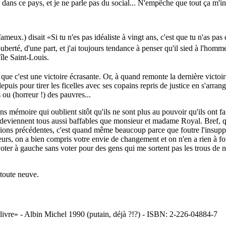
nce dans ce pays, et je ne parle pas du social... N'empêche que tout ça m'i
fameux.) disait
Si tu n'es pas idéaliste à vingt ans, c'est que tu n'as pas 
puberté, d'une part, et j'ai toujours tendance à penser qu'il sied à l'homm
île Saint-Louis.
 que c'est une victoire écrasante. Or, à quand remonte la dernière victo
puis pour tirer les ficelles avec ses copains repris de justice en s'arran
 ou (horreur !) des pauvres...
s mémoire qui oublient sitôt qu'ils ne sont plus au pouvoir qu'ils ont fa
 deviennent tous aussi baffables que monsieur et madame Royal. Bref, qu'
 élections précédentes, c'est quand même beaucoup parce que foutre l'insu
urs, on a bien compris votre envie de changement et on n'en a rien à fout
 voter à gauche sans voter pour des gens qui me sortent pas les trous de ne
 toute neuve.
livre
- Albin Michel 1990 (putain, déjà ?!?) - ISBN: 2-226-04884-7