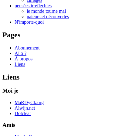
zimages
pensées irréfléchies
le monde tourne mal
nateurs et découvertes
N'importe-quoi
Pages
Abonnement
Allo ?
À propos
Liens
Liens
Moi je
MaRDyCk.org
Alwijn.net
Dotclear
Amis