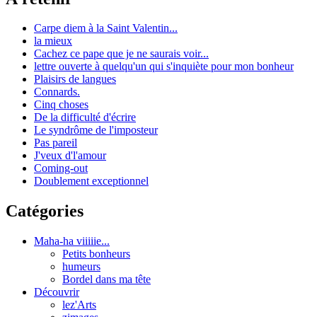
Carpe diem à la Saint Valentin...
la mieux
Cachez ce pape que je ne saurais voir...
lettre ouverte à quelqu'un qui s'inquiète pour mon bonheur
Plaisirs de langues
Connards.
Cinq choses
De la difficulté d'écrire
Le syndrôme de l'imposteur
Pas pareil
J'veux d'l'amour
Coming-out
Doublement exceptionnel
Catégories
Maha-ha viiiiie...
Petits bonheurs
humeurs
Bordel dans ma tête
Découvrir
lez'Arts