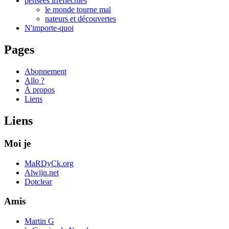
pensées irréfléchies
le monde tourne mal
nateurs et découvertes
N'importe-quoi
Pages
Abonnement
Allo ?
À propos
Liens
Liens
Moi je
MaRDyCk.org
Alwijn.net
Dotclear
Amis
Martin G