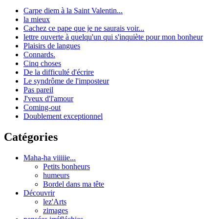
Carpe diem à la Saint Valentin...
la mieux
Cachez ce pape que je ne saurais voir...
lettre ouverte à quelqu'un qui s'inquiète pour mon bonheur
Plaisirs de langues
Connards.
Cinq choses
De la difficulté d'écrire
Le syndrôme de l'imposteur
Pas pareil
J'veux d'l'amour
Coming-out
Doublement exceptionnel
Catégories
Maha-ha viiiiie...
Petits bonheurs
humeurs
Bordel dans ma tête
Découvrir
lez'Arts
zimages