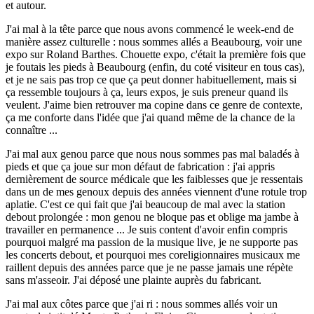
et autour.
J'ai mal à la tête parce que nous avons commencé le week-end de
manière assez culturelle : nous sommes allés a Beaubourg, voir une
expo sur Roland Barthes. Chouette expo, c'était la première fois que
je foutais les pieds à Beaubourg (enfin, du coté visiteur en tous cas),
et je ne sais pas trop ce que ça peut donner habituellement, mais si
ça ressemble toujours à ça, leurs expos, je suis preneur quand ils
veulent. J'aime bien retrouver ma copine dans ce genre de contexte,
ça me conforte dans l'idée que j'ai quand même de la chance de la
connaître ...
J'ai mal aux genou parce que nous nous sommes pas mal baladés à
pieds et que ça joue sur mon défaut de fabrication : j'ai appris
dernièrement de source médicale que les faiblesses que je ressentais
dans un de mes genoux depuis des années viennent d'une rotule trop
aplatie. C'est ce qui fait que j'ai beaucoup de mal avec la station
debout prolongée : mon genou ne bloque pas et oblige ma jambe à
travailler en permanence ... Je suis content d'avoir enfin compris
pourquoi malgré ma passion de la musique live, je ne supporte pas
les concerts debout, et pourquoi mes coreligionnaires musicaux me
raillent depuis des années parce que je ne passe jamais une répète
sans m'asseoir. J'ai déposé une plainte auprès du fabricant.
J'ai mal aux côtes parce que j'ai ri : nous sommes allés voir un