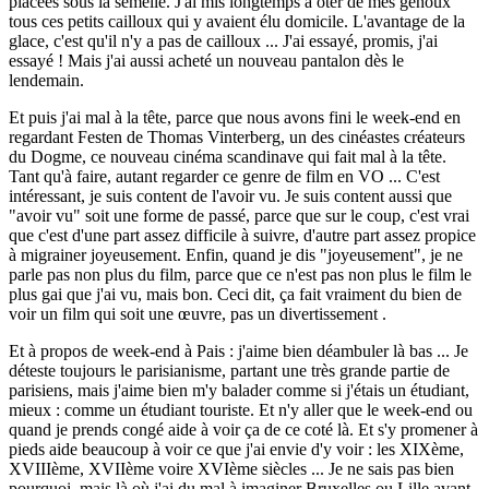
placées sous la semelle. J'ai mis longtemps à ôter de mes genoux
tous ces petits cailloux qui y avaient élu domicile. L'avantage de la
glace, c'est qu'il n'y a pas de cailloux ... J'ai essayé, promis, j'ai
essayé ! Mais j'ai aussi acheté un nouveau pantalon dès le
lendemain.
Et puis j'ai mal à la tête, parce que nous avons fini le week-end en
regardant Festen de Thomas Vinterberg, un des cinéastes créateurs
du Dogme, ce nouveau cinéma scandinave qui fait mal à la tête.
Tant qu'à faire, autant regarder ce genre de film en VO ... C'est
intéressant, je suis content de l'avoir vu. Je suis content aussi que
"avoir vu" soit une forme de passé, parce que sur le coup, c'est vrai
que c'est d'une part assez difficile à suivre, d'autre part assez propice
à migrainer joyeusement. Enfin, quand je dis "joyeusement", je ne
parle pas non plus du film, parce que ce n'est pas non plus le film le
plus gai que j'ai vu, mais bon. Ceci dit, ça fait vraiment du bien de
voir un film qui soit une œuvre, pas un divertissement .
Et à propos de week-end à Pais : j'aime bien déambuler là bas ... Je
déteste toujours le parisianisme, partant une très grande partie de
parisiens, mais j'aime bien m'y balader comme si j'étais un étudiant,
mieux : comme un étudiant touriste. Et n'y aller que le week-end ou
quand je prends congé aide à voir ça de ce coté là. Et s'y promener à
pieds aide beaucoup à voir ce que j'ai envie d'y voir : les XIXème,
XVIIIème, XVIIème voire XVIème siècles ... Je ne sais pas bien
pourquoi, mais là où j'ai du mal à imaginer Bruxelles ou Lille avant