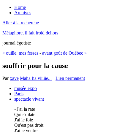
Home
Archives
Aller à la recherche
Métaphore, il fait froid dehors
journal égotiste
« ouille, mes fesses
-
avant goût de Québec »
souffrir pour la cause
Par
xave
Maha-ha viiiiie...
-
Lien permanent
musée-expo
Paris
spectacle vivant
J'ai la rate
Qui s'dilate
J'ai le foie
Qu'est pas droit
J'ai le ventre