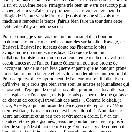
la fin du XIXème siècle, j'imagine très bien un Paris beaucoup plus
ancien, et je rêve d'aller m'y promener. J'ai revu dernièrement la
trilogie de Retour vers le Futur, et je dois dire que si j'avais une
machine à remonter le temps, j'airais bien faire un tour dans cette
petite ville d'il y a quelque siècles.
Pour terminer, je voudrais dire un mot au sujet d'un bouquin
malmené par une de mes petits camarades sur la toile : Ravage, de
Barjavel. Barjavel ne fut sans doute pas l'homme le plus
sympathique du monde, mais taxer Ravage de bouquin
collaborationniste parce que son auteur a eu le malheur d'avoir des
accointances avec l'un ou l'autre éditeur un peu trop proche de
l'occupant lors de la dernières guerre et parce que le bouquin prône
un certain retour à la terre et refus de la modernité est un peu brutal.
Pour ce qui est du comportement de l'auteur, ma foi, il fallait bien
qu'il vive, et je crois que bien rares sont les artistes et journalistes qui
choisirent à l'époque de ne plus travailler pour ne pas travailler sous
les auspices de l'occupant, mais je ne suis pas persuadé que ça fasse
de chacun de ceux qui travaillait des nazis ... Comme le disait, je
crois, Arletty, à qui l'on faisait le même genre de reproche : "Mon
cœur est français, mais mon cul est international !". Non, dans le
genre anti-sémite et un peu trop sévèrement à droite, il y en eut
d'autres, et des plus gratinés, personne pourtant ne cherche plus à
ôter de son piédestal monsieur Hergé. Oui mais il y a le contenu du
bouquin, oui mais je ne suis pas d'accord non plus avec cet