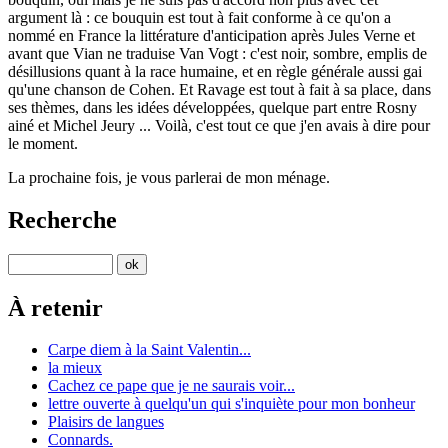
argument là : ce bouquin est tout à fait conforme à ce qu'on a
nommé en France la littérature d'anticipation après Jules Verne et
avant que Vian ne traduise Van Vogt : c'est noir, sombre, emplis de
désillusions quant à la race humaine, et en règle générale aussi gai
qu'une chanson de Cohen. Et Ravage est tout à fait à sa place, dans
ses thèmes, dans les idées développées, quelque part entre Rosny
ainé et Michel Jeury ... Voilà, c'est tout ce que j'en avais à dire pour
le moment.
La prochaine fois, je vous parlerai de mon ménage.
Recherche
À retenir
Carpe diem à la Saint Valentin...
la mieux
Cachez ce pape que je ne saurais voir...
lettre ouverte à quelqu'un qui s'inquiète pour mon bonheur
Plaisirs de langues
Connards.