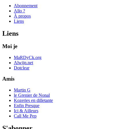
Abonnement
Allo ?
À propos
Liens
Liens
Moi je
MaRDyCk.org
Alwijn.net
Dotclear
Amis
Martin G
le Grenier de Nonal
Kozeries en dilletante
Enfin Presque
Ici & Ailleurs
Call Me Pep
S'abonner