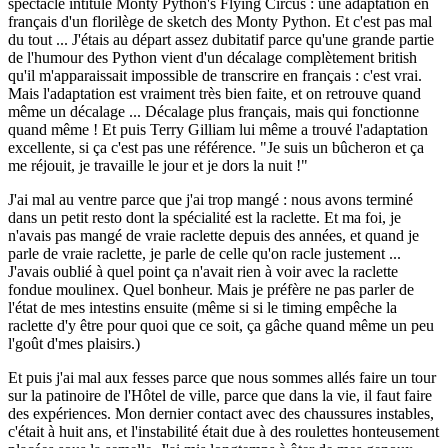
spectacle intitulé Monty Python's Flying Circus : une adaptation en
français d'un florilège de sketch des Monty Python. Et c'est pas mal
du tout ... J'étais au départ assez dubitatif parce qu'une grande partie
de l'humour des Python vient d'un décalage complètement british
qu'il m'apparaissait impossible de transcrire en français : c'est vrai.
Mais l'adaptation est vraiment très bien faite, et on retrouve quand
même un décalage ... Décalage plus français, mais qui fonctionne
quand même ! Et puis Terry Gilliam lui même a trouvé l'adaptation
excellente, si ça c'est pas une référence. "Je suis un bûcheron et ça
me réjouit, je travaille le jour et je dors la nuit !"
J'ai mal au ventre parce que j'ai trop mangé : nous avons terminé
dans un petit resto dont la spécialité est la raclette. Et ma foi, je
n'avais pas mangé de vraie raclette depuis des années, et quand je
parle de vraie raclette, je parle de celle qu'on racle justement ...
J'avais oublié à quel point ça n'avait rien à voir avec la raclette
fondue moulinex. Quel bonheur. Mais je préfère ne pas parler de
l'état de mes intestins ensuite (même si si le timing empêche la
raclette d'y être pour quoi que ce soit, ça gâche quand même un peu
l'goût d'mes plaisirs.)
Et puis j'ai mal aux fesses parce que nous sommes allés faire un tour
sur la patinoire de l'Hôtel de ville, parce que dans la vie, il faut faire
des expériences. Mon dernier contact avec des chaussures instables,
c'était à huit ans, et l'instabilité était due à des roulettes honteusement