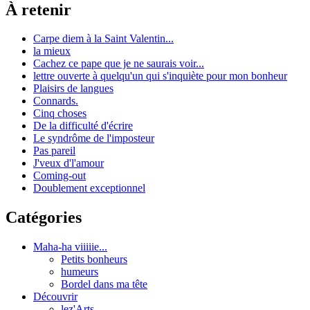
À retenir
Carpe diem à la Saint Valentin...
la mieux
Cachez ce pape que je ne saurais voir...
lettre ouverte à quelqu'un qui s'inquiète pour mon bonheur
Plaisirs de langues
Connards.
Cinq choses
De la difficulté d'écrire
Le syndrôme de l'imposteur
Pas pareil
J'veux d'l'amour
Coming-out
Doublement exceptionnel
Catégories
Maha-ha viiiiie...
Petits bonheurs
humeurs
Bordel dans ma tête
Découvrir
lez'Arts