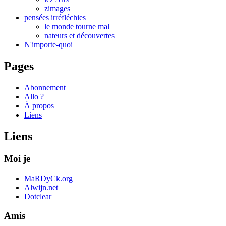
zimages
pensées irréfléchies
le monde tourne mal
nateurs et découvertes
N'importe-quoi
Pages
Abonnement
Allo ?
À propos
Liens
Liens
Moi je
MaRDyCk.org
Alwijn.net
Dotclear
Amis