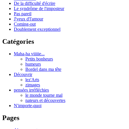
De la difficulté d'écrire
Le syndrôme de l'imposteur
Pas pareil
J'veux d'l'amour
Coming-out
Doublement exceptionnel
Catégories
Maha-ha viiiiie...
Petits bonheurs
humeurs
Bordel dans ma tête
Découvrir
lez'Arts
zimages
pensées irréfléchies
le monde tourne mal
nateurs et découvertes
N'importe-quoi
Pages