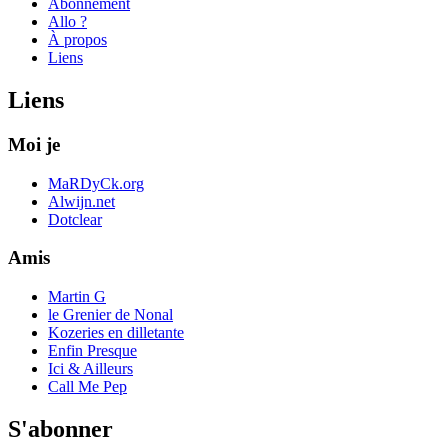
Abonnement
Allo ?
À propos
Liens
Liens
Moi je
MaRDyCk.org
Alwijn.net
Dotclear
Amis
Martin G
le Grenier de Nonal
Kozeries en dilletante
Enfin Presque
Ici & Ailleurs
Call Me Pep
S'abonner