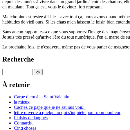
depuis des années à vivre dans un grand jardin à coté des champs, elles 
en miaulant. Tout ça est, vous le devinez, fort reposant.
Ma tchopine est restée à Lille... avec tout ça, nous avons quand même
habitudes de vieil ours. Si les chats m'en laissent le loisir, bien entendu
Sans aucun rapport: est-ce que vous supportez l'image des magnétoscopes
Je suis très pressé qu'arrive l'ère du tout numérique, j'en ai marre de 
La prochaine fois, je n'essayerai même pas de vous parler de magnétosc
Recherche
À retenir
Carpe diem à la Saint Valentin...
la mieux
Cachez ce pape que je ne saurais voir...
lettre ouverte à quelqu'un qui s'inquiète pour mon bonheur
Plaisirs de langues
Connards.
Cinq choses