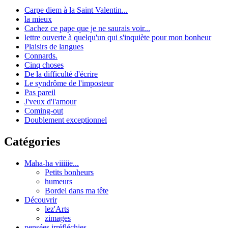
Carpe diem à la Saint Valentin...
la mieux
Cachez ce pape que je ne saurais voir...
lettre ouverte à quelqu'un qui s'inquiète pour mon bonheur
Plaisirs de langues
Connards.
Cinq choses
De la difficulté d'écrire
Le syndrôme de l'imposteur
Pas pareil
J'veux d'l'amour
Coming-out
Doublement exceptionnel
Catégories
Maha-ha viiiiie...
Petits bonheurs
humeurs
Bordel dans ma tête
Découvrir
lez'Arts
zimages
pensées irréfléchies