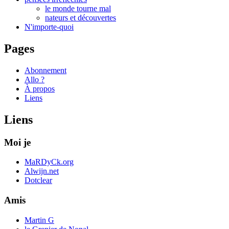
le monde tourne mal
nateurs et découvertes
N'importe-quoi
Pages
Abonnement
Allo ?
À propos
Liens
Liens
Moi je
MaRDyCk.org
Alwijn.net
Dotclear
Amis
Martin G