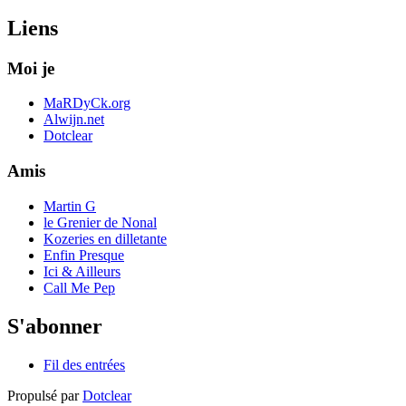
Liens
Moi je
MaRDyCk.org
Alwijn.net
Dotclear
Amis
Martin G
le Grenier de Nonal
Kozeries en dilletante
Enfin Presque
Ici & Ailleurs
Call Me Pep
S'abonner
Fil des entrées
Propulsé par
Dotclear