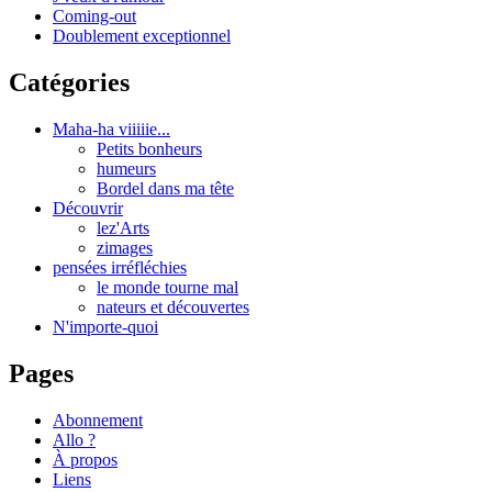
Coming-out
Doublement exceptionnel
Catégories
Maha-ha viiiiie...
Petits bonheurs
humeurs
Bordel dans ma tête
Découvrir
lez'Arts
zimages
pensées irréfléchies
le monde tourne mal
nateurs et découvertes
N'importe-quoi
Pages
Abonnement
Allo ?
À propos
Liens