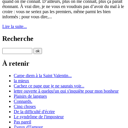
quand on me connaît. D’ailleurs, plus on me connaît, plus ça paraît
étonnant. À vrai dire, je ne vous en voudrais pas d’avoir du mal à le
croire : vous ne seriez pas les premiers, même parmi les bien
informés ; pour vous dire,...
Lire la suite...
Recherche
À retenir
Carpe diem à la Saint Valentin...
la mieux
Cachez ce pape que je ne saurais voir...
lettre ouverte à quelqu'un qui s'inquiète pour mon bonheur
Plaisirs de langues
Connards.
Cinq choses
De la difficulté d'écrire
Le syndrôme de l'imposteur
Pas pareil
J'veux d'l'amour