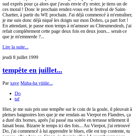
sud exprès pour ça alors que j'avais envie d'y rester, je tiens un de
ces moral ! Donc le prochain rendez-vous est le festival de Saint-
Chartier, à partir du WE prochain. J'ai déjà commencé à m'entraîner,
je me suis donc déjà niqué les doigts sur mon Dobro, ça part fort !
En attendant, je passe mon temps à m'amuser au Chteumeuleuh, j'ai
refait complètement cette page deux fois en deux jours... serait-ce
que je m'emmerde ?...
Lire la suite...
jeudi 8 juillet 1999
tempête en juillet...
Par
xave
Maha-ha viiiiie...
Do
taf
Hier, je me suis pris une tempête sur le coin de la goule, il pleuvait à
pleines baignoires lors que je me rendais au Vierpot en Flandres, ça
a duré dix bornes, après j'ai passé ma soirée en terrasse tellement il
faisait beau. Bizarre le temps ici des fois... Au Vierpot, j'ai retrouvé
Do, j'ai commencé à lui apprendre le blues, elle est top contente, tu