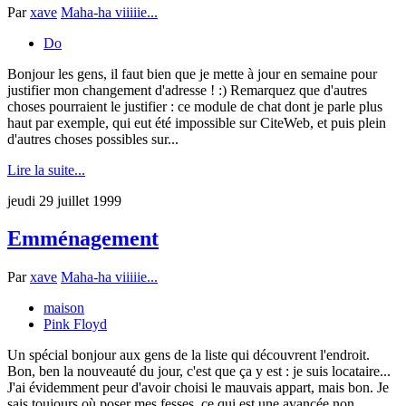
Par
xave
Maha-ha viiiiie...
Do
Bonjour les gens, il faut bien que je mette à jour en semaine pour
justifier mon changement d'adresse ! :) Remarquez que d'autres
choses pourraient le justifier : ce module de chat dont je parle plus
haut par exemple, qui eut été impossible sur CiteWeb, et puis plein
d'autres choses possibles sur...
Lire la suite...
jeudi 29 juillet 1999
Emménagement
Par
xave
Maha-ha viiiiie...
maison
Pink Floyd
Un spécial bonjour aux gens de la liste qui découvrent l'endroit.
Bon, ben la nouveauté du jour, c'est que ça y est : je suis locataire...
J'ai évidemment peur d'avoir choisi le mauvais appart, mais bon. Je
sais toujours où poser mes fesses, ce qui est une avancée non