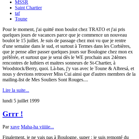
MSSR
Saint Chartier
taf
Toune
Pour le moment, j'ai quitté mon boulot chez TRATO et j'ai pris
quelques jours de vacances parce que je commence un nouveau
boulot le 15 juillet. Je suis de passage chez moi vu que je rentre
d'une semaine dans le sud, et surtout à Termes dans les Corbières,
que je pense aller passer quelques jours sur Boulogne chez mon ex
préférée, et surtout que je serai dès le WE prochain aux 24èmes
rencontres de luthiers et maitres sonneurs de St-Chartier, à
Woodstock/Berry, quoi. Là-bas, j'y vas avec le Toune & Albresá, et
nous y devrions retrouver Miss Cui ainsi que d'autres membres de la
mailing-list de Mes Souliers Sont Rouges....
Lire la suite...
lundi 5 juillet 1999
Grrr !
Par
xave
Maha-ha viiiiie...
Finalement, je ne vais pas à Boulogne, super : je suis remonté du