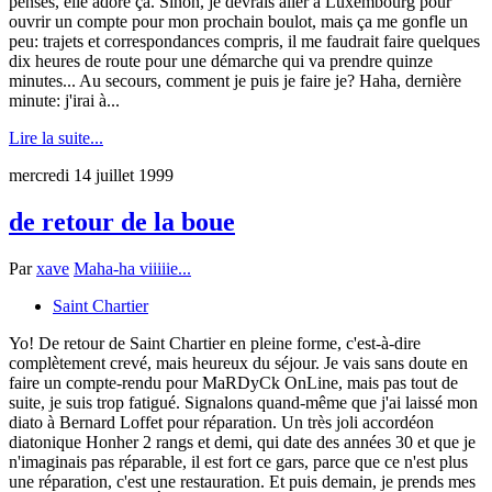
penses, elle adore ça. Sinon, je devrais aller à Luxembourg pour
ouvrir un compte pour mon prochain boulot, mais ça me gonfle un
peu: trajets et correspondances compris, il me faudrait faire quelques
dix heures de route pour une démarche qui va prendre quinze
minutes... Au secours, comment je puis je faire je? Haha, dernière
minute: j'irai à...
Lire la suite...
mercredi 14 juillet 1999
de retour de la boue
Par
xave
Maha-ha viiiiie...
Saint Chartier
Yo! De retour de Saint Chartier en pleine forme, c'est-à-dire
complètement crevé, mais heureux du séjour. Je vais sans doute en
faire un compte-rendu pour MaRDyCk OnLine, mais pas tout de
suite, je suis trop fatigué. Signalons quand-même que j'ai laissé mon
diato à Bernard Loffet pour réparation. Un très joli accordéon
diatonique Honher 2 rangs et demi, qui date des années 30 et que je
n'imaginais pas réparable, il est fort ce gars, parce que ce n'est plus
une réparation, c'est une restauration. Et puis demain, je prends mes