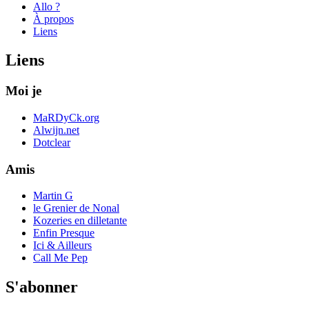
Allo ?
À propos
Liens
Liens
Moi je
MaRDyCk.org
Alwijn.net
Dotclear
Amis
Martin G
le Grenier de Nonal
Kozeries en dilletante
Enfin Presque
Ici & Ailleurs
Call Me Pep
S'abonner