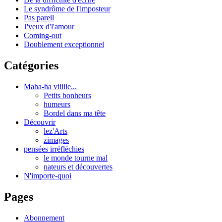
Le syndrôme de l'imposteur
Pas pareil
J'veux d'l'amour
Coming-out
Doublement exceptionnel
Catégories
Maha-ha viiiiie...
Petits bonheurs
humeurs
Bordel dans ma tête
Découvrir
lez'Arts
zimages
pensées irréfléchies
le monde tourne mal
nateurs et découvertes
N'importe-quoi
Pages
Abonnement