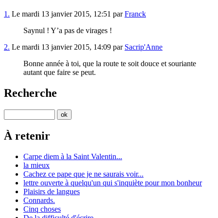
1.
Le mardi 13 janvier 2015, 12:51 par
Franck
Saynul ! Y’a pas de virages !
2.
Le mardi 13 janvier 2015, 14:09 par
Sacrip'Anne
Bonne année à toi, que la route te soit douce et souriante
autant que faire se peut.
Recherche
À retenir
Carpe diem à la Saint Valentin...
la mieux
Cachez ce pape que je ne saurais voir...
lettre ouverte à quelqu'un qui s'inquiète pour mon bonheur
Plaisirs de langues
Connards.
Cinq choses
De la difficulté d'écrire