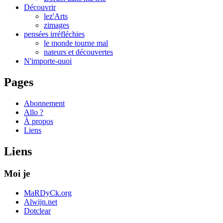
Découvrir
lez'Arts
zimages
pensées irréfléchies
le monde tourne mal
nateurs et découvertes
N'importe-quoi
Pages
Abonnement
Allo ?
À propos
Liens
Liens
Moi je
MaRDyCk.org
Alwijn.net
Dotclear