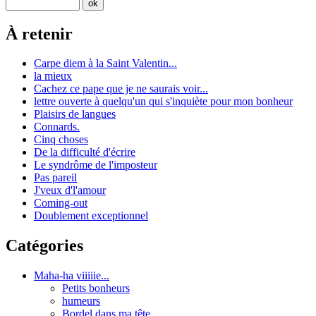
À retenir
Carpe diem à la Saint Valentin...
la mieux
Cachez ce pape que je ne saurais voir...
lettre ouverte à quelqu'un qui s'inquiète pour mon bonheur
Plaisirs de langues
Connards.
Cinq choses
De la difficulté d'écrire
Le syndrôme de l'imposteur
Pas pareil
J'veux d'l'amour
Coming-out
Doublement exceptionnel
Catégories
Maha-ha viiiiie...
Petits bonheurs
humeurs
Bordel dans ma tête