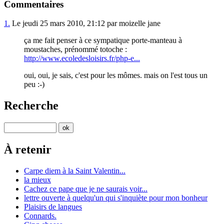
Commentaires
1.
Le jeudi 25 mars 2010, 21:12 par moizelle jane
ça me fait penser à ce sympatique porte-manteau à
moustaches, prénommé totoche :
http://www.ecoledesloisirs.fr/php-e...
oui, oui, je sais, c'est pour les mômes. mais on l'est tous un
peu :-)
Recherche
À retenir
Carpe diem à la Saint Valentin...
la mieux
Cachez ce pape que je ne saurais voir...
lettre ouverte à quelqu'un qui s'inquiète pour mon bonheur
Plaisirs de langues
Connards.