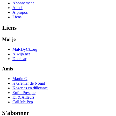
Abonnement
Allo ?
À propos
Liens
Liens
Moi je
MaRDyCk.org
Alwijn.net
Dotclear
Amis
Martin G
le Grenier de Nonal
Kozeries en dilletante
Enfin Presque
Ici & Ailleurs
Call Me Pep
S'abonner