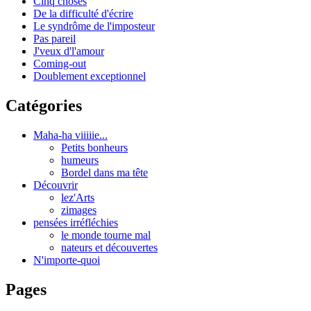
Cinq choses
De la difficulté d'écrire
Le syndrôme de l'imposteur
Pas pareil
J'veux d'l'amour
Coming-out
Doublement exceptionnel
Catégories
Maha-ha viiiiie...
Petits bonheurs
humeurs
Bordel dans ma tête
Découvrir
lez'Arts
zimages
pensées irréfléchies
le monde tourne mal
nateurs et découvertes
N'importe-quoi
Pages