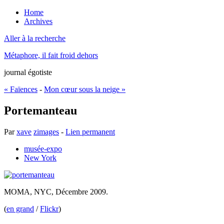
Home
Archives
Aller à la recherche
Métaphore, il fait froid dehors
journal égotiste
« Faïences
-
Mon cœur sous la neige »
Portemanteau
Par
xave
zimages
-
Lien permanent
musée-expo
New York
MOMA, NYC, Décembre 2009.
(
en grand
/
Flickr
)