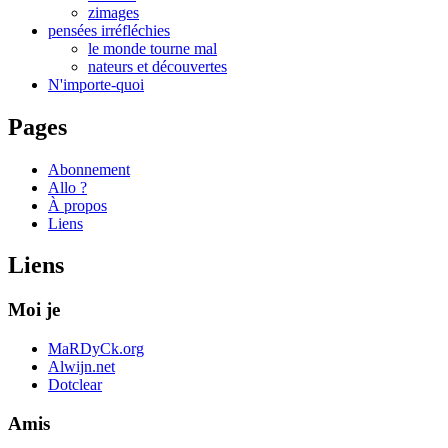
zimages
pensées irréfléchies
le monde tourne mal
nateurs et découvertes
N'importe-quoi
Pages
Abonnement
Allo ?
À propos
Liens
Liens
Moi je
MaRDyCk.org
Alwijn.net
Dotclear
Amis