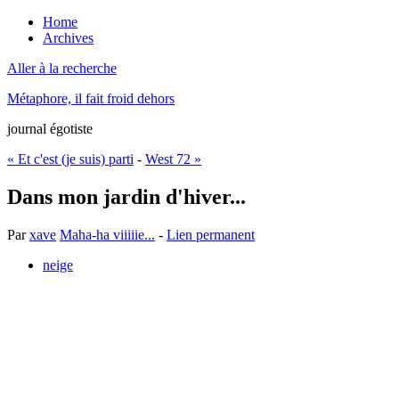
Home
Archives
Aller à la recherche
Métaphore, il fait froid dehors
journal égotiste
« Et c'est (je suis) parti
-
West 72 »
Dans mon jardin d'hiver...
Par
xave
Maha-ha viiiiie...
-
Lien permanent
neige