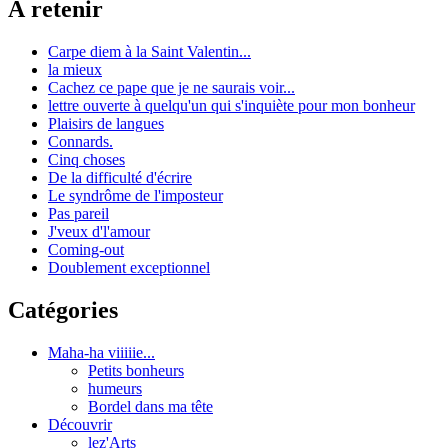
À retenir
Carpe diem à la Saint Valentin...
la mieux
Cachez ce pape que je ne saurais voir...
lettre ouverte à quelqu'un qui s'inquiète pour mon bonheur
Plaisirs de langues
Connards.
Cinq choses
De la difficulté d'écrire
Le syndrôme de l'imposteur
Pas pareil
J'veux d'l'amour
Coming-out
Doublement exceptionnel
Catégories
Maha-ha viiiiie...
Petits bonheurs
humeurs
Bordel dans ma tête
Découvrir
lez'Arts