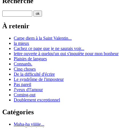
Recherche
À retenir
Carpe diem à la Saint Valentin...
la mieux
Cachez ce pape que je ne saurais voir...
lettre ouverte à quelqu'un qui s'inquiète pour mon bonheur
Plaisirs de langues
Connards.
Cinq choses
De la difficulté d'écrire
Le syndrôme de l'imposteur
Pas pareil
J'veux d'l'amour
Coming-out
Doublement exceptionnel
Catégories
Maha-ha viiiiie...