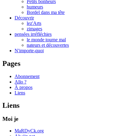
Petits bonheurs
humeurs
Bordel dans ma tête
Découvrir
lez'Arts
zimages
pensées irréfléchies
le monde tourne mal
nateurs et découvertes
N'importe-quoi
Pages
Abonnement
Allo ?
À propos
Liens
Liens
Moi je
MaRDyCk.org