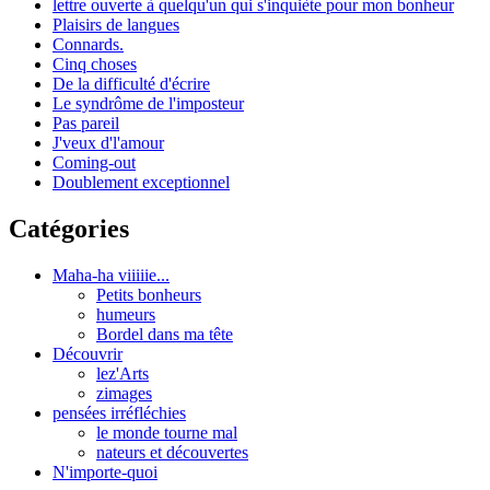
lettre ouverte à quelqu'un qui s'inquiète pour mon bonheur
Plaisirs de langues
Connards.
Cinq choses
De la difficulté d'écrire
Le syndrôme de l'imposteur
Pas pareil
J'veux d'l'amour
Coming-out
Doublement exceptionnel
Catégories
Maha-ha viiiiie...
Petits bonheurs
humeurs
Bordel dans ma tête
Découvrir
lez'Arts
zimages
pensées irréfléchies
le monde tourne mal
nateurs et découvertes
N'importe-quoi