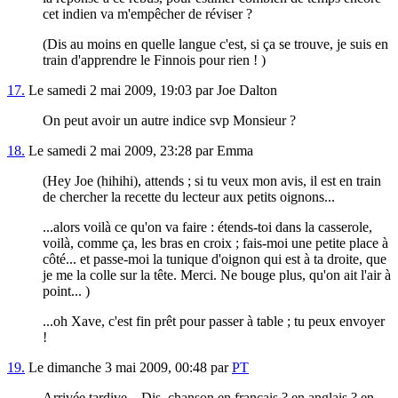
cet indien va m'empêcher de réviser ?
(Dis au moins en quelle langue c'est, si ça se trouve, je suis en
train d'apprendre le Finnois pour rien ! )
17.
Le samedi 2 mai 2009, 19:03 par Joe Dalton
On peut avoir un autre indice svp Monsieur ?
18.
Le samedi 2 mai 2009, 23:28 par Emma
(Hey Joe (hihihi), attends ; si tu veux mon avis, il est en train
de chercher la recette du lecteur aux petits oignons...
...alors voilà ce qu'on va faire : étends-toi dans la casserole,
voilà, comme ça, les bras en croix ; fais-moi une petite place à
côté... et passe-moi la tunique d'oignon qui est à ta droite, que
je me la colle sur la tête. Merci. Ne bouge plus, qu'on ait l'air à
point... )
...oh Xave, c'est fin prêt pour passer à table ; tu peux envoyer
!
19.
Le dimanche 3 mai 2009, 00:48 par
PT
Arrivée tardive... Dis, chanson en français ? en anglais ? en