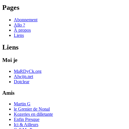
Pages
Abonnement
Allo ?
À propos
Liens
Liens
Moi je
MaRDyCk.org
Alwijn.net
Dotclear
Amis
Martin G
le Grenier de Nonal
Kozeries en dilletante
Enfin Presque
Ici & Ailleurs