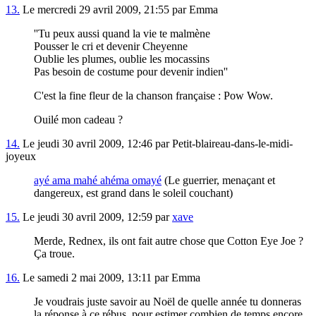
13.
Le mercredi 29 avril 2009, 21:55 par Emma
''Tu peux aussi quand la vie te malmène
Pousser le cri et devenir Cheyenne
Oublie les plumes, oublie les mocassins
Pas besoin de costume pour devenir indien''
C'est la fine fleur de la chanson française : Pow Wow.
Ouilé mon cadeau ?
14.
Le jeudi 30 avril 2009, 12:46 par Petit-blaireau-dans-le-midi-
joyeux
ayé ama mahé ahéma omayé
(Le guerrier, menaçant et
dangereux, est grand dans le soleil couchant)
15.
Le jeudi 30 avril 2009, 12:59 par
xave
Merde, Rednex, ils ont fait autre chose que Cotton Eye Joe ?
Ça troue.
16.
Le samedi 2 mai 2009, 13:11 par Emma
Je voudrais juste savoir au Noël de quelle année tu donneras
la réponse à ce rébus, pour estimer combien de temps encore