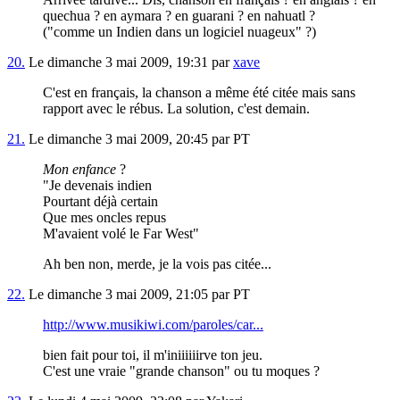
quechua ? en aymara ? en guarani ? en nahuatl ?
("comme un Indien dans un logiciel nuageux" ?)
20.
Le dimanche 3 mai 2009, 19:31 par
xave
C'est en français, la chanson a même été citée mais sans
rapport avec le rébus. La solution, c'est demain.
21.
Le dimanche 3 mai 2009, 20:45 par PT
Mon enfance
?
"Je devenais indien
Pourtant déjà certain
Que mes oncles repus
M'avaient volé le Far West"
Ah ben non, merde, je la vois pas citée...
22.
Le dimanche 3 mai 2009, 21:05 par PT
http://www.musikiwi.com/paroles/car...
bien fait pour toi, il m'iniiiiiirve ton jeu.
C'est une vraie "grande chanson" ou tu moques ?