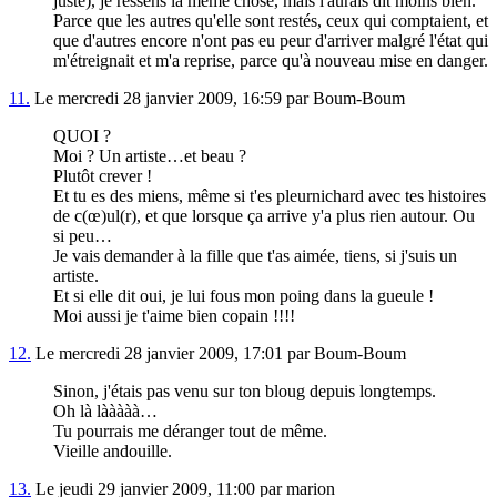
juste), je ressens la même chose, mais l'aurais dit moins bien.
Parce que les autres qu'elle sont restés, ceux qui comptaient, et
que d'autres encore n'ont pas eu peur d'arriver malgré l'état qui
m'étreignait et m'a reprise, parce qu'à nouveau mise en danger.
11.
Le mercredi 28 janvier 2009, 16:59 par Boum-Boum
QUOI
?
Moi ? Un artiste…et beau ?
Plutôt crever !
Et tu es des miens, même si t'es pleurnichard avec tes histoires
de c(œ)ul(r), et que lorsque ça arrive y'a plus rien autour. Ou
si peu…
Je vais demander à la fille que t'as aimée, tiens, si j'suis un
artiste.
Et si elle dit oui, je lui fous mon poing dans la gueule !
Moi aussi je t'aime bien copain !!!!
12.
Le mercredi 28 janvier 2009, 17:01 par Boum-Boum
Sinon, j'étais pas venu sur ton bloug depuis longtemps.
Oh là lààààà…
Tu pourrais me déranger tout de même.
Vieille andouille.
13.
Le jeudi 29 janvier 2009, 11:00 par marion