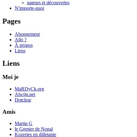
nateurs et découvertes
N'importe-quoi
Pages
Abonnement
Allo ?
À propos
Liens
Liens
Moi je
MaRDyCk.org
Alwijn.net
Dotclear
Amis
Martin G
le Grenier de Nonal
Kozeries en dilletante