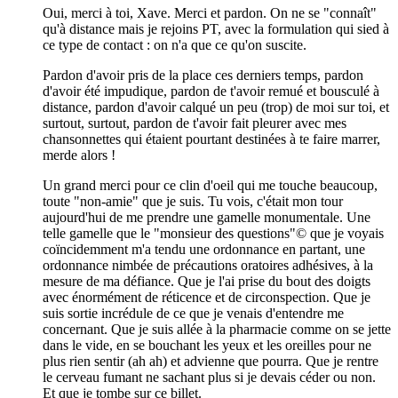
Oui, merci à toi, Xave. Merci et pardon. On ne se "connaît"
qu'à distance mais je rejoins PT, avec la formulation qui sied à
ce type de contact : on n'a que ce qu'on suscite.
Pardon d'avoir pris de la place ces derniers temps, pardon
d'avoir été impudique, pardon de t'avoir remué et bousculé à
distance, pardon d'avoir calqué un peu (trop) de moi sur toi, et
surtout, surtout, pardon de t'avoir fait pleurer avec mes
chansonnettes qui étaient pourtant destinées à te faire marrer,
merde alors !
Un grand merci pour ce clin d'oeil qui me touche beaucoup,
toute "non-amie" que je suis. Tu vois, c'était mon tour
aujourd'hui de me prendre une gamelle monumentale. Une
telle gamelle que le "monsieur des questions"© que je voyais
coïncidemment m'a tendu une ordonnance en partant, une
ordonnance nimbée de précautions oratoires adhésives, à la
mesure de ma défiance. Que je l'ai prise du bout des doigts
avec énormément de réticence et de circonspection. Que je
suis sortie incrédule de ce que je venais d'entendre me
concernant. Que je suis allée à la pharmacie comme on se jette
dans le vide, en se bouchant les yeux et les oreilles pour ne
plus rien sentir (ah ah) et advienne que pourra. Que je rentre
le cerveau fumant ne sachant plus si je devais céder ou non.
Et que je tombe sur ce billet.