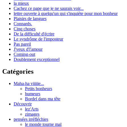
la mieux
Cachez ce pape que je ne saurais voir...
lettre ouverte à quelqu'un qui s'inquiète pour mon bonheur
Plaisirs de langues
Connards.
Cinq choses
De la difficulté d'écrire
Le syndrôme de l'imposteur
Pas pareil
J'veux d'l'amour
Coming-out
Doublement exceptionnel
Catégories
Maha-ha viiiiie...
Petits bonheurs
humeurs
Bordel dans ma tête
Découvrir
lez'Arts
zimages
pensées irréfléchies
le monde tourne mal