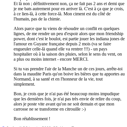
Et là non ; définitivement non, ça ne fait pas 2 ans et demi que
je me bats autrement pour en arriver là. C'est à ça que je crois,
à ce lien-là, à cette force-là. Mon ciment est du côté de
l'humain, pas de la chimie.
Alors parce que tu viens de résoudre un conflit en quelques
lignes, de me rendre un peu d'espoir alors que mon friendship
power, dont c'est le boulot, est partie jouer les indiana jones de
l'amour en Guyane française depuis 2 mois (va se faire
engueuler celle-là quand elle va rentrer !!!) - un pays
hospitalier où à la saison des pluies, selon le sens du vent, on
a plus ou moins internet - encore MERCI.
Si tu vas prendre l'air de la Manche un de ces jours, arrête-toi
dans la maudite Paris qu'on boive les bières que tu apportes au
Normand, à sa santé et en l'honneur de la vie, tout
simplement.
Bon, je crois que je n'ai pas été beaucoup moins impudique
que les dernières fois, je n'ai pas très envie de relire du coup,
alors je poste vite avant qu'on ne soit demain et que mon
carrosse ne se transforme en citrouille :-)
Bon rétablissement !