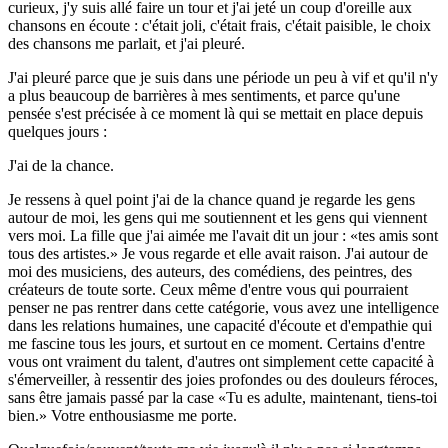
curieux, j'y suis allé faire un tour et j'ai jeté un coup d'oreille aux
chansons en écoute : c'était joli, c'était frais, c'était paisible, le choix
des chansons me parlait, et j'ai pleuré.
J'ai pleuré parce que je suis dans une période un peu à vif et qu'il n'y
a plus beaucoup de barrières à mes sentiments, et parce qu'une
pensée s'est précisée à ce moment là qui se mettait en place depuis
quelques jours :
J'ai de la chance.
Je ressens à quel point j'ai de la chance quand je regarde les gens
autour de moi, les gens qui me soutiennent et les gens qui viennent
vers moi. La fille que j'ai aimée me l'avait dit un jour :
tes amis sont
tous des artistes.
Je vous regarde et elle avait raison. J'ai autour de
moi des musiciens, des auteurs, des comédiens, des peintres, des
créateurs de toute sorte. Ceux même d'entre vous qui pourraient
penser ne pas rentrer dans cette catégorie, vous avez une intelligence
dans les relations humaines, une capacité d'écoute et d'empathie qui
me fascine tous les jours, et surtout en ce moment. Certains d'entre
vous ont vraiment du talent, d'autres ont simplement cette capacité à
s'émerveiller, à ressentir des joies profondes ou des douleurs féroces,
sans être jamais passé par la case
Tu es adulte, maintenant, tiens-toi
bien.
Votre enthousiasme me porte.