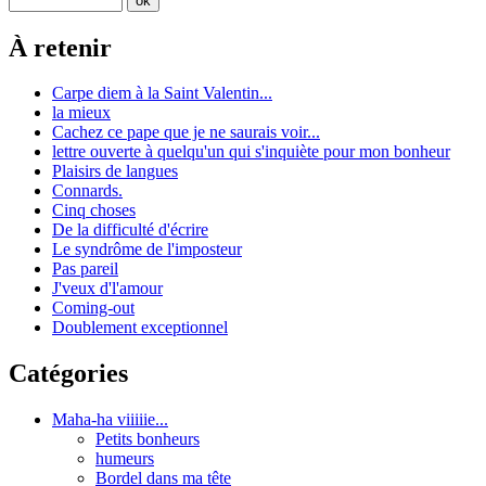
À retenir
Carpe diem à la Saint Valentin...
la mieux
Cachez ce pape que je ne saurais voir...
lettre ouverte à quelqu'un qui s'inquiète pour mon bonheur
Plaisirs de langues
Connards.
Cinq choses
De la difficulté d'écrire
Le syndrôme de l'imposteur
Pas pareil
J'veux d'l'amour
Coming-out
Doublement exceptionnel
Catégories
Maha-ha viiiiie...
Petits bonheurs
humeurs
Bordel dans ma tête