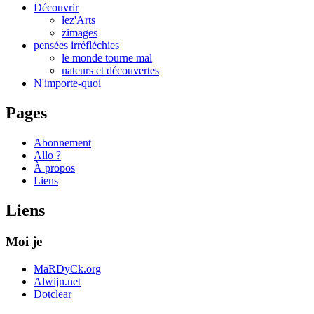
Découvrir
lez'Arts
zimages
pensées irréfléchies
le monde tourne mal
nateurs et découvertes
N'importe-quoi
Pages
Abonnement
Allo ?
À propos
Liens
Liens
Moi je
MaRDyCk.org
Alwijn.net
Dotclear