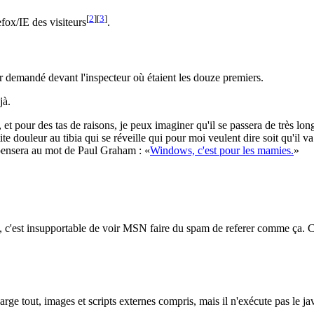
[
2
]
[
3
]
efox/IE des visiteurs
.
ir demandé devant l'inspecteur où étaient les douze premiers.
jà.
, et pour des tas de raisons, je peux imaginer qu'il se passera de très l
tite douleur au tibia qui se réveille qui pour moi veulent dire soit qu'il 
repensera au mot de Paul Graham :
Windows, c'est pour les mamies.
tat, c'est insupportable de voir MSN faire du spam de referer comme ça. 
charge tout, images et scripts externes compris, mais il n'exécute pas le j