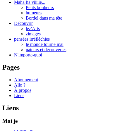
Maha-ha viiiiie...
Petits bonheurs
humeurs
Bordel dans ma tête
Découvrir
lez'Arts
zimages
pensées irréfléchies
le monde tourne mal
nateurs et découvertes
N'importe-quoi
Pages
Abonnement
Allo ?
À propos
Liens
Liens
Moi je