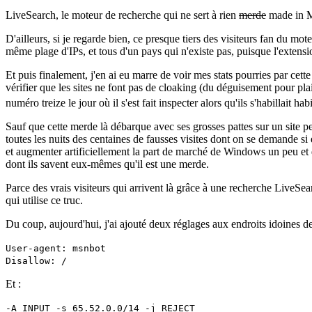
LiveSearch, le moteur de recherche qui ne sert à rien
merde
made in M
D'ailleurs, si je regarde bien, ce presque tiers des visiteurs fan du m
même plage d'IPs, et tous d'un pays qui n'existe pas, puisque l'exte
Et puis finalement, j'en ai eu marre de voir mes stats pourries par cette
vérifier que les sites ne font pas de cloaking (du déguisement pour p
numéro treize le jour où il s'est fait inspecter alors qu'ils s'habillait h
Sauf que cette merde là débarque avec ses grosses pattes sur un site per
toutes les nuits des centaines de fausses visites dont on se demande si e
et augmenter artificiellement la part de marché de Windows un peu et d
dont ils savent eux-mêmes qu'il est une merde.
Parce des vrais visiteurs qui arrivent là grâce à une recherche LiveSearch
qui utilise ce truc.
Du coup, aujourd'hui, j'ai ajouté deux réglages aux endroits idoines d
User-agent: msnbot
Disallow: /
Et :
-A INPUT -s 65.52.0.0/14 -j REJECT