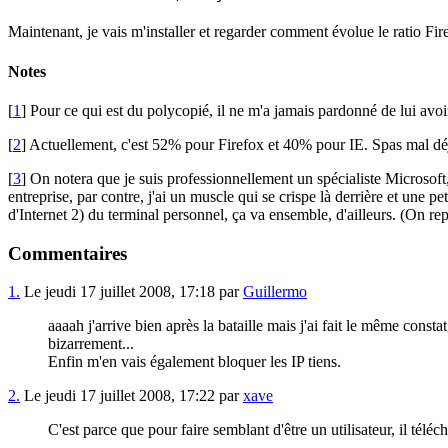
Maintenant, je vais m'installer et regarder comment évolue le ratio Fir
Notes
[
1
] Pour ce qui est du polycopié, il ne m'a jamais pardonné de lui avo
[
2
] Actuellement, c'est 52% pour Firefox et 40% pour IE. Spas mal dé
[
3
] On notera que je suis professionnellement un spécialiste Microsoft
entreprise, par contre, j'ai un muscle qui se crispe là derrière et une pe
d'Internet 2) du terminal personnel, ça va ensemble, d'ailleurs. (On 
Commentaires
1.
Le jeudi 17 juillet 2008, 17:18 par
Guillermo
aaaah j'arrive bien après la bataille mais j'ai fait le même cons
bizarrement...
Enfin m'en vais également bloquer les IP tiens.
2.
Le jeudi 17 juillet 2008, 17:22 par
xave
C'est parce que pour faire semblant d'être un utilisateur, il télé