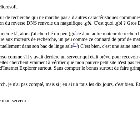
icrosoft.
oteur de recherche qui ne marche pas a d'autres caractéristiques communes
nsion du reverse DNS renvoie un magnifique
.gbl
. C'est quoi .gbl ? Gros 
 merde là, alors j'ai cherché un peu (grâce à un autre moteur de recherche.
laire aux moteurs de recherche, un peu comme ce connard de prof de mat
[
1
]
abituellement dans son bac de linge sale
) C'est bien, c'est une saine atte
so comme s'il y avait derrière un serveur qui était prévu pour recevoir de
lles cherchent vraiment à vérifier que mon pauvre petit site n'est pas tenu
'Internet Explorer surtout. Sans compter le bonus surtout de faire grimp
, je n'ai pas compté, mais si j'en ai un tous les dix jours, c'est bien. Et s
e mon serveur :