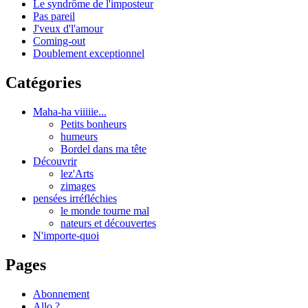
Le syndrôme de l'imposteur
Pas pareil
J'veux d'l'amour
Coming-out
Doublement exceptionnel
Catégories
Maha-ha viiiiie...
Petits bonheurs
humeurs
Bordel dans ma tête
Découvrir
lez'Arts
zimages
pensées irréfléchies
le monde tourne mal
nateurs et découvertes
N'importe-quoi
Pages
Abonnement
Allo ?