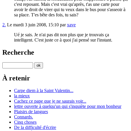
c'est reposant. Mais c'est vrai qu'après, t'as une carte pour
avoir le droit de virer qui tu veux dans le bus pour s'asseoir à
sa place. T'es bête des fois, tu sais?
2.
Le mardi 3 juin 2008, 15:10 par
xave
Ué je sais. Je n'ai pas dit non plus que je trouvais ça
intelligent. C'est juste ce à quoi j'ai pensé sur l'instant.
Recherche
À retenir
Carpe diem à la Saint Valentin...
la mieux
Cachez ce pape que je ne saurais voir...
lettre ouverte à quelqu'un qui s'inquiète pour mon bonheur
Plaisirs de langues
Connards.
Cinq choses
De la difficulté d'écrire