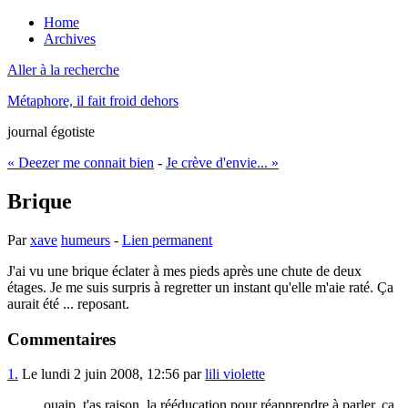
Home
Archives
Aller à la recherche
Métaphore, il fait froid dehors
journal égotiste
« Deezer me connait bien
-
Je crève d'envie... »
Brique
Par
xave
humeurs
-
Lien permanent
J'ai vu une brique éclater à mes pieds après une chute de deux
étages. Je me suis surpris à regretter un instant qu'elle m'aie raté. Ça
aurait été ... reposant.
Commentaires
1.
Le lundi 2 juin 2008, 12:56 par
lili violette
ouaip, t'as raison, la rééducation pour réapprendre à parler, ça,