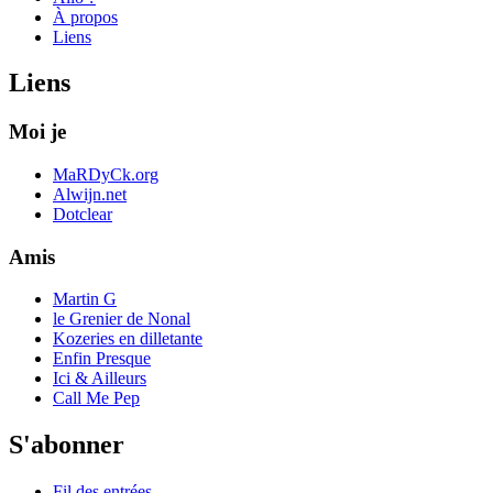
À propos
Liens
Liens
Moi je
MaRDyCk.org
Alwijn.net
Dotclear
Amis
Martin G
le Grenier de Nonal
Kozeries en dilletante
Enfin Presque
Ici & Ailleurs
Call Me Pep
S'abonner
Fil des entrées