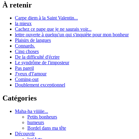
À retenir
Carpe diem à la Saint Valentin...
la mieux
Cachez ce pape que je ne saurais voir...
lettre ouverte à quelqu'un qui s'inquiète pour mon bonheur
Plaisirs de langues
Connards.
Cinq choses
De la difficulté d'écrire
Le syndrôme de l'imposteur
Pas pareil
J'veux d'l'amour
Coming-out
Doublement exceptionnel
Catégories
Maha-ha viiiiie...
Petits bonheurs
humeurs
Bordel dans ma tête
Découvrir