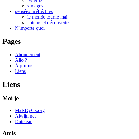
lez'Arts
zimages
pensées irréfléchies
le monde tourne mal
nateurs et découvertes
N'importe-quoi
Pages
Abonnement
Allo ?
À propos
Liens
Liens
Moi je
MaRDyCk.org
Alwijn.net
Dotclear
Amis