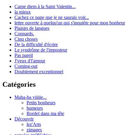
Carpe diem à la Saint Valentin...
la mieux
Cachez ce pape que je ne saurais voir...
lettre ouverte à quelqu'un qui s'inquiète pour mon bonheur
Plaisirs de langues
Connards.
Cinq choses
De la difficulté d'écrire
Le syndrôme de l'imposteur
Pas pareil
J'veux d'l'amour
Coming-out
Doublement exceptionnel
Catégories
Maha-ha viiiiie...
Petits bonheurs
humeurs
Bordel dans ma tête
Découvrir
lez'Arts
zimages