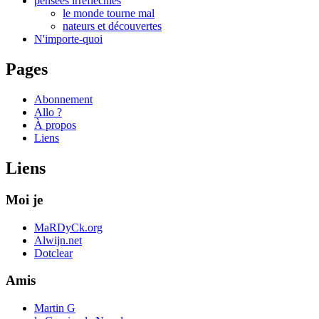
pensées irréfléchies
le monde tourne mal
nateurs et découvertes
N'importe-quoi
Pages
Abonnement
Allo ?
À propos
Liens
Liens
Moi je
MaRDyCk.org
Alwijn.net
Dotclear
Amis
Martin G