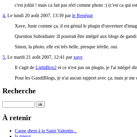
c'est joliiii ! mais ca fait pas réel comme photo :) (c'est ca qui es
4.
Le lundi 20 août 2007, 13:39 par
le Renégat
Xave, Juste comme ça, il est génial le plugin d'ouverture d'imag
Question Subsidiaire :Il pourrait être intégré aux blogs de gandi 
Sinon, la photo, elle est très belle, presque iréelle, oui.
5.
Le mardi 21 août 2007, 12:41 par
xave
Il s'agit de
LightBox2
et ce n'est pas un plugin, je l'ai intégré 
Pour les GandiBlogs, je n'ai aucun rapport avec ça, mais je me d
Recherche
À retenir
Carpe diem à la Saint Valentin...
la mieux