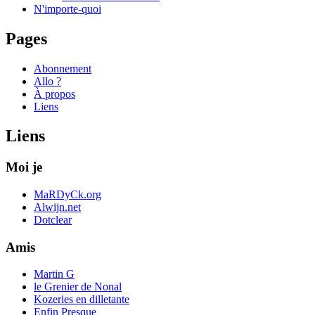
N'importe-quoi
Pages
Abonnement
Allo ?
À propos
Liens
Liens
Moi je
MaRDyCk.org
Alwijn.net
Dotclear
Amis
Martin G
le Grenier de Nonal
Kozeries en dilletante
Enfin Presque