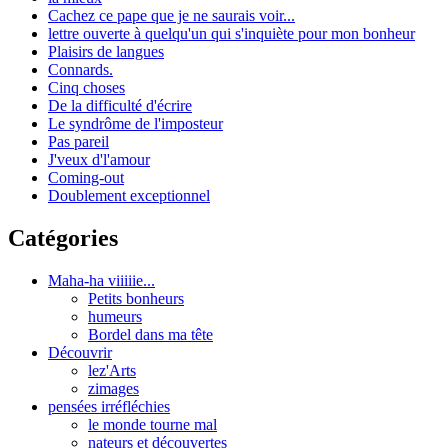
Cachez ce pape que je ne saurais voir...
lettre ouverte à quelqu'un qui s'inquiète pour mon bonheur
Plaisirs de langues
Connards.
Cinq choses
De la difficulté d'écrire
Le syndrôme de l'imposteur
Pas pareil
J'veux d'l'amour
Coming-out
Doublement exceptionnel
Catégories
Maha-ha viiiiie...
Petits bonheurs
humeurs
Bordel dans ma tête
Découvrir
lez'Arts
zimages
pensées irréfléchies
le monde tourne mal
nateurs et découvertes