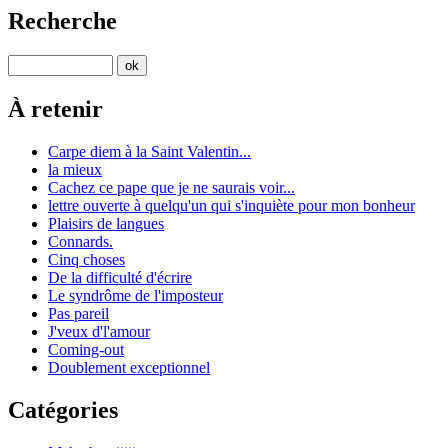
Recherche
À retenir
Carpe diem à la Saint Valentin...
la mieux
Cachez ce pape que je ne saurais voir...
lettre ouverte à quelqu'un qui s'inquiète pour mon bonheur
Plaisirs de langues
Connards.
Cinq choses
De la difficulté d'écrire
Le syndrôme de l'imposteur
Pas pareil
J'veux d'l'amour
Coming-out
Doublement exceptionnel
Catégories