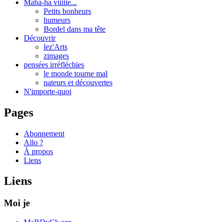
Maha-ha viiiiie...
Petits bonheurs
humeurs
Bordel dans ma tête
Découvrir
lez'Arts
zimages
pensées irréfléchies
le monde tourne mal
nateurs et découvertes
N'importe-quoi
Pages
Abonnement
Allo ?
À propos
Liens
Liens
Moi je