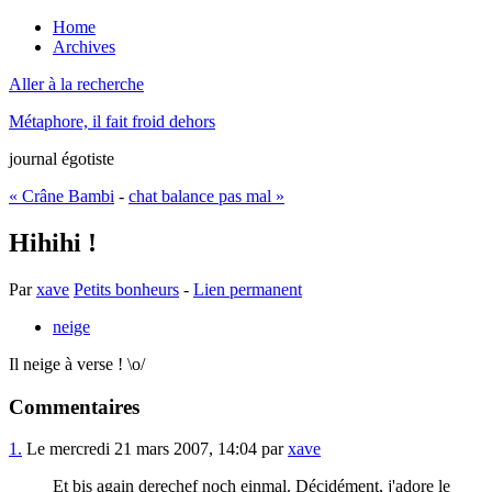
Home
Archives
Aller à la recherche
Métaphore, il fait froid dehors
journal égotiste
« Crâne Bambi
-
chat balance pas mal »
Hihihi !
Par
xave
Petits bonheurs
-
Lien permanent
neige
Il neige à verse ! \o/
Commentaires
1.
Le mercredi 21 mars 2007, 14:04 par
xave
Et bis again derechef noch einmal. Décidément, j'adore le