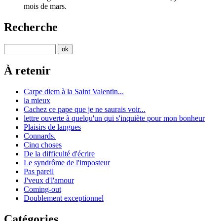
mois de mars.
Recherche
À retenir
Carpe diem à la Saint Valentin...
la mieux
Cachez ce pape que je ne saurais voir...
lettre ouverte à quelqu'un qui s'inquiète pour mon bonheur
Plaisirs de langues
Connards.
Cinq choses
De la difficulté d'écrire
Le syndrôme de l'imposteur
Pas pareil
J'veux d'l'amour
Coming-out
Doublement exceptionnel
Catégories