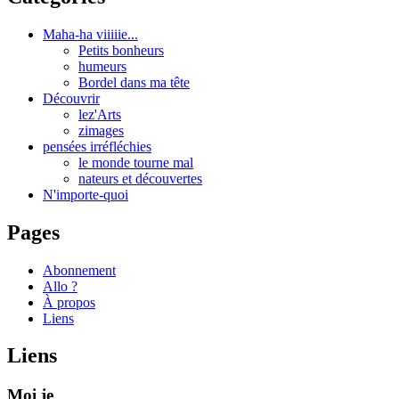
Maha-ha viiiiie...
Petits bonheurs
humeurs
Bordel dans ma tête
Découvrir
lez'Arts
zimages
pensées irréfléchies
le monde tourne mal
nateurs et découvertes
N'importe-quoi
Pages
Abonnement
Allo ?
À propos
Liens
Liens
Moi je