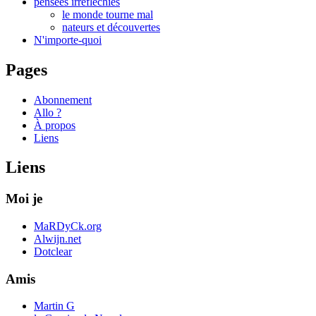
pensées irréfléchies
le monde tourne mal
nateurs et découvertes
N'importe-quoi
Pages
Abonnement
Allo ?
À propos
Liens
Liens
Moi je
MaRDyCk.org
Alwijn.net
Dotclear
Amis
Martin G