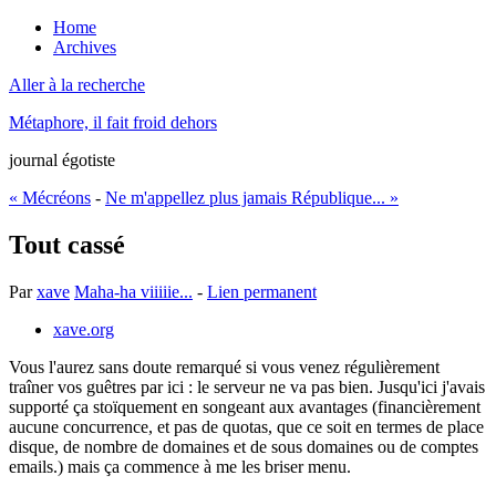
Home
Archives
Aller à la recherche
Métaphore, il fait froid dehors
journal égotiste
« Mécréons
-
Ne m'appellez plus jamais République... »
Tout cassé
Par
xave
Maha-ha viiiiie...
-
Lien permanent
xave.org
Vous l'aurez sans doute remarqué si vous venez régulièrement
traîner vos guêtres par ici : le serveur ne va pas bien. Jusqu'ici j'avais
supporté ça stoïquement en songeant aux avantages (financièrement
aucune concurrence, et pas de quotas, que ce soit en termes de place
disque, de nombre de domaines et de sous domaines ou de comptes
emails.) mais ça commence à me les briser menu.