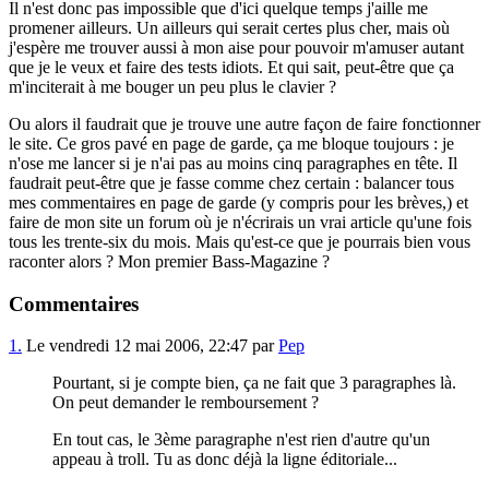
Il n'est donc pas impossible que d'ici quelque temps j'aille me
promener ailleurs. Un ailleurs qui serait certes plus cher, mais où
j'espère me trouver aussi à mon aise pour pouvoir m'amuser autant
que je le veux et faire des tests idiots. Et qui sait, peut-être que ça
m'inciterait à me bouger un peu plus le clavier ?
Ou alors il faudrait que je trouve une autre façon de faire fonctionner
le site. Ce gros pavé en page de garde, ça me bloque toujours : je
n'ose me lancer si je n'ai pas au moins cinq paragraphes en tête. Il
faudrait peut-être que je fasse comme chez certain : balancer tous
mes commentaires en page de garde (y compris pour les brèves,) et
faire de mon site un forum où je n'écrirais un vrai article qu'une fois
tous les trente-six du mois. Mais qu'est-ce que je pourrais bien vous
raconter alors ? Mon premier Bass-Magazine ?
Commentaires
1.
Le vendredi 12 mai 2006, 22:47 par
Pep
Pourtant, si je compte bien, ça ne fait que 3 paragraphes là.
On peut demander le remboursement ?
En tout cas, le 3ème paragraphe n'est rien d'autre qu'un
appeau à troll. Tu as donc déjà la ligne éditoriale...