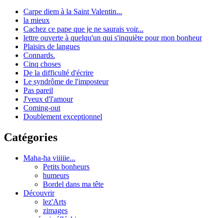
Carpe diem à la Saint Valentin...
la mieux
Cachez ce pape que je ne saurais voir...
lettre ouverte à quelqu'un qui s'inquiète pour mon bonheur
Plaisirs de langues
Connards.
Cinq choses
De la difficulté d'écrire
Le syndrôme de l'imposteur
Pas pareil
J'veux d'l'amour
Coming-out
Doublement exceptionnel
Catégories
Maha-ha viiiiie...
Petits bonheurs
humeurs
Bordel dans ma tête
Découvrir
lez'Arts
zimages