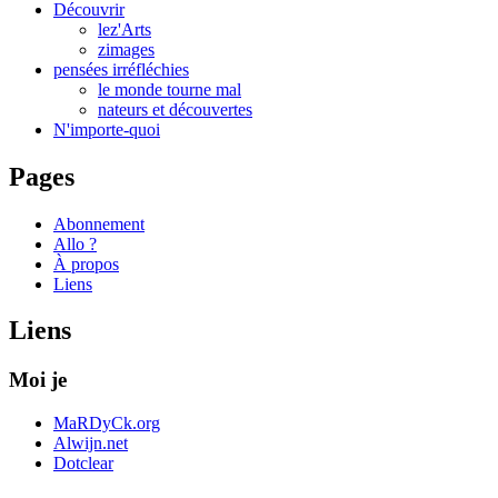
Découvrir
lez'Arts
zimages
pensées irréfléchies
le monde tourne mal
nateurs et découvertes
N'importe-quoi
Pages
Abonnement
Allo ?
À propos
Liens
Liens
Moi je
MaRDyCk.org
Alwijn.net
Dotclear