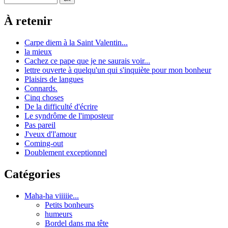
À retenir
Carpe diem à la Saint Valentin...
la mieux
Cachez ce pape que je ne saurais voir...
lettre ouverte à quelqu'un qui s'inquiète pour mon bonheur
Plaisirs de langues
Connards.
Cinq choses
De la difficulté d'écrire
Le syndrôme de l'imposteur
Pas pareil
J'veux d'l'amour
Coming-out
Doublement exceptionnel
Catégories
Maha-ha viiiiie...
Petits bonheurs
humeurs
Bordel dans ma tête