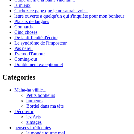
la mieux
Cachez ce pape que je ne saurais voir...
lettre ouverte à quelqu'un qui s'inquiète pour mon bonheur
Plaisirs de langues
Connards.
Cinq choses
De la difficulté d'écrire
Le syndrôme de l'imposteur
Pas pareil
J'veux d'l'amour
Coming-out
Doublement exceptionnel
Catégories
Maha-ha viiiiie...
Petits bonheurs
humeurs
Bordel dans ma tête
Découvrir
lez'Arts
zimages
pensées irréfléchies
le monde tourne mal