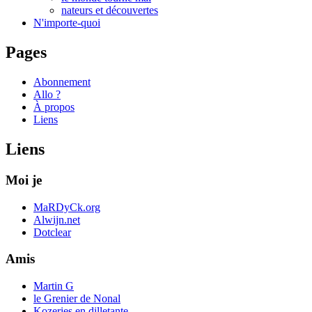
nateurs et découvertes
N'importe-quoi
Pages
Abonnement
Allo ?
À propos
Liens
Liens
Moi je
MaRDyCk.org
Alwijn.net
Dotclear
Amis
Martin G
le Grenier de Nonal
Kozeries en dilletante