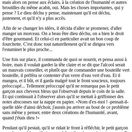
mais alors on pense aux éclairs, à la création de l'humanité et autres
broutilles du même acabit, oui. Mais les choses importantes, qui y
pense ? Le dieu déchu y pense, maintenant qu'il est déchu,
justement, et qu'il n'y a plus accès.
Afin de se changer les idées, il décida d'aller se promener, d'aller
manger un morceau. On a beau être dieu déchu, on a bien le droit
d'être gourmand. Et celui-ci en particulier avait un bon coup de
fourchette. C'est donc tout naturellement qu'il se dirigea vers
l'estaminet le plus proche...
Une fois sur place, il commanda de quoi se nourrir, et pensa aussi à
boire, mais il voulait garder la tête claire et se dit que l'alcool serait
un mauvais conseiller, et plutôt que de commander une bouteille vert
bouteille, il préféra se contenter d'un verre d'eau vert d'eau. Et il
mangea, et il bût, et il garda malgré tout le front soucieux, toujours
préoccupé... Tellement préoccupé qu'il ne remarqua pas le petit
garçon aux cheveux bleus qui l'observait depuis le coin de la salle.
Et qui continuait à l'observer alors qu'il se mettait à griffonner des
notes absconses sur la nappe en papier.
Nom d'ex-moi ! -pensait-il-
quelle idée d'ainsi déchoir, j'aurais pu arriver au bout de ce problème
sans même y penser, entre deux créations de l'humanité, avant,
quand j'étais dieu !
Pendant qu'il pestait, qu'il se ridait le front à réfléchir, le petit garçon