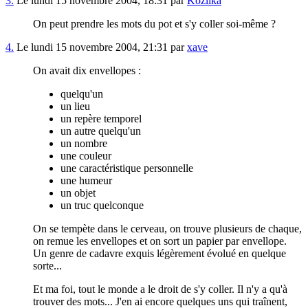
3.
Le lundi 15 novembre 2004, 18:31 par
Kozlika
On peut prendre les mots du pot et s'y coller soi-même ?
4.
Le lundi 15 novembre 2004, 21:31 par
xave
On avait dix envellopes :
quelqu'un
un lieu
un repère temporel
un autre quelqu'un
un nombre
une couleur
une caractéristique personnelle
une humeur
un objet
un truc quelconque
On se tempète dans le cerveau, on trouve plusieurs de chaque,
on remue les envellopes et on sort un papier par envellope.
Un genre de cadavre exquis légèrement évolué en quelque
sorte...
Et ma foi, tout le monde a le droit de s'y coller. Il n'y a qu'à
trouver des mots... J'en ai encore quelques uns qui traînent,