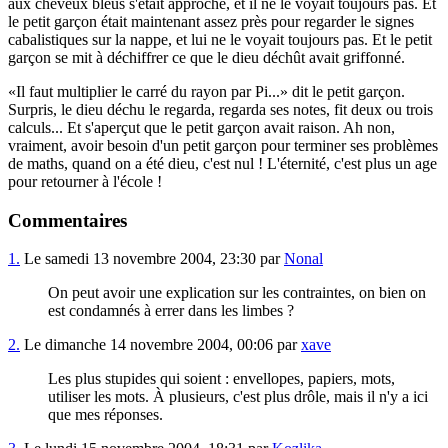
aux cheveux bleus s'était approché, et il ne le voyait toujours pas. Et
le petit garçon était maintenant assez près pour regarder le signes
cabalistiques sur la nappe, et lui ne le voyait toujours pas. Et le petit
garçon se mit à déchiffrer ce que le dieu déchût avait griffonné.
Il faut multiplier le carré du rayon par Pi...
dit le petit garçon.
Surpris, le dieu déchu le regarda, regarda ses notes, fit deux ou trois
calculs... Et s'aperçut que le petit garçon avait raison. Ah non,
vraiment, avoir besoin d'un petit garçon pour terminer ses problèmes
de maths, quand on a été dieu, c'est nul ! L'éternité, c'est plus un age
pour retourner à l'école !
Commentaires
1.
Le samedi 13 novembre 2004, 23:30 par
Nonal
On peut avoir une explication sur les contraintes, on bien on
est condamnés à errer dans les limbes ?
2.
Le dimanche 14 novembre 2004, 00:06 par
xave
Les plus stupides qui soient : envellopes, papiers, mots,
utiliser les mots. À plusieurs, c'est plus drôle, mais il n'y a ici
que mes réponses.