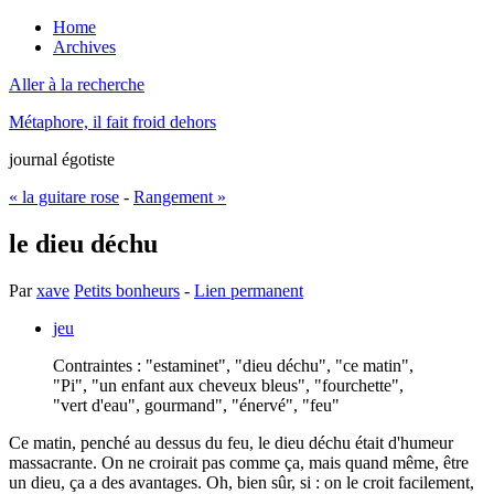
Home
Archives
Aller à la recherche
Métaphore, il fait froid dehors
journal égotiste
« la guitare rose
-
Rangement »
le dieu déchu
Par
xave
Petits bonheurs
-
Lien permanent
jeu
Contraintes : "estaminet", "dieu déchu", "ce matin",
"Pi", "un enfant aux cheveux bleus", "fourchette",
"vert d'eau", gourmand", "énervé", "feu"
Ce matin, penché au dessus du feu, le dieu déchu était d'humeur
massacrante. On ne croirait pas comme ça, mais quand même, être
un dieu, ça a des avantages. Oh, bien sûr, si : on le croit facilement,