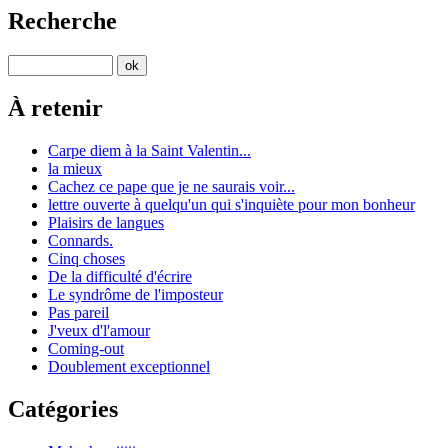
Recherche
À retenir
Carpe diem à la Saint Valentin...
la mieux
Cachez ce pape que je ne saurais voir...
lettre ouverte à quelqu'un qui s'inquiète pour mon bonheur
Plaisirs de langues
Connards.
Cinq choses
De la difficulté d'écrire
Le syndrôme de l'imposteur
Pas pareil
J'veux d'l'amour
Coming-out
Doublement exceptionnel
Catégories