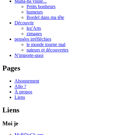
Maha-ha viiiiie...
Petits bonheurs
humeurs
Bordel dans ma tête
Découvrir
lez'Arts
zimages
pensées irréfléchies
le monde tourne mal
nateurs et découvertes
N'importe-quoi
Pages
Abonnement
Allo ?
À propos
Liens
Liens
Moi je
MaRDyCk.org