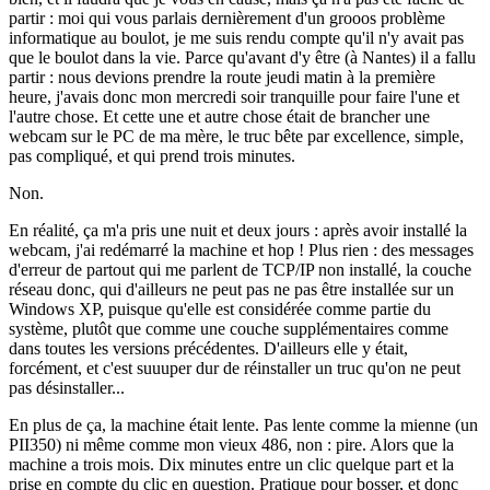
partir : moi qui vous parlais dernièrement d'un grooos problème
informatique au boulot, je me suis rendu compte qu'il n'y avait pas
que le boulot dans la vie. Parce qu'avant d'y être (à Nantes) il a fallu
partir : nous devions prendre la route jeudi matin à la première
heure, j'avais donc mon mercredi soir tranquille pour faire l'une et
l'autre chose. Et cette une et autre chose était de brancher une
webcam sur le PC de ma mère, le truc bête par excellence, simple,
pas compliqué, et qui prend trois minutes.
Non.
En réalité, ça m'a pris une nuit et deux jours : après avoir installé la
webcam, j'ai redémarré la machine et hop ! Plus rien : des messages
d'erreur de partout qui me parlent de TCP/IP non installé, la couche
réseau donc, qui d'ailleurs ne peut pas ne pas être installée sur un
Windows XP, puisque qu'elle est considérée comme partie du
système, plutôt que comme une couche supplémentaires comme
dans toutes les versions précédentes. D'ailleurs elle y était,
forcément, et c'est suuuper dur de réinstaller un truc qu'on ne peut
pas désinstaller...
En plus de ça, la machine était lente. Pas lente comme la mienne (un
PII350) ni même comme mon vieux 486, non : pire. Alors que la
machine a trois mois. Dix minutes entre un clic quelque part et la
prise en compte du clic en question. Pratique pour bosser, et donc