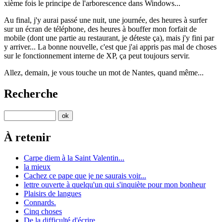
xième fois le principe de l'arborescence dans Windows...
Au final, j'y aurai passé une nuit, une journée, des heures à surfer
sur un écran de téléphone, des heures à bouffer mon forfait de
mobile (dont une partie au restaurant, je déteste ça), mais j'y fini par
y arriver... La bonne nouvelle, c'est que j'ai appris pas mal de choses
sur le fonctionnement interne de XP, ça peut toujours servir.
Allez, demain, je vous touche un mot de Nantes, quand même...
Recherche
À retenir
Carpe diem à la Saint Valentin...
la mieux
Cachez ce pape que je ne saurais voir...
lettre ouverte à quelqu'un qui s'inquiète pour mon bonheur
Plaisirs de langues
Connards.
Cinq choses
De la difficulté d'écrire