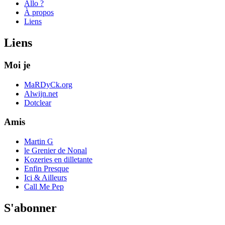
Allo ?
À propos
Liens
Liens
Moi je
MaRDyCk.org
Alwijn.net
Dotclear
Amis
Martin G
le Grenier de Nonal
Kozeries en dilletante
Enfin Presque
Ici & Ailleurs
Call Me Pep
S'abonner