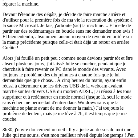
réparer la machine.
Devant l'étendue des dégâts, je décide de faire marche arrière et
d'utiliser pour la première fois de ma vie la restoration du système à
la sauce Microsoft. Je fais, j'arboute (sic) la machine.... Et icelle de
partir sur des redémarrages en boucle sans me demander mon avis !
Et bien entendu, absolument aucun moyen de revenir en arrière sur
la manip précédente puisque celle-ci était déjà un retour en arrière.
Creûte !
Alors j'ai fouillé un petit peu : comme nous devions partir tôt et être
absent plusieurs jours, j'ai laissé Julie se coucher, pendant que je
cherchais à faire revenir ce PC dans le monde des vivants. Avec
toujours le problème des dix minutes à chaque fois que je lui
demandais quelque chose... À cinq heures du matin, ayant enfin
réussi à déterminer que les drivers USB de la webcam avaient
marché sur les drivers USB du modem ADSL, j'ai réussi à les tous
supprimer et à redémarrer en mode normal (jusque là, seul le mode
sans échec me permettait d'entrer dans Windows sans que la
machine se plante avant de me donner la main.) J'ai toujours le
problème de lenteur, mais je me lève à 7h, il est temps que je me
couche.
8h30, j'ouvre doucement un oeil : Il y a juste au dessus de moi une
Julie qui me souris, c'est mon meilleur réveil depuis longtemps ! J'en