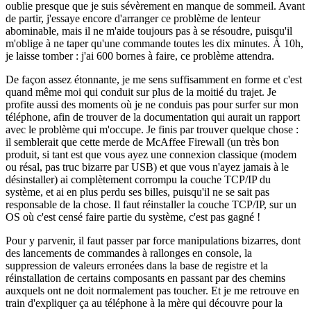
oublie presque que je suis sévèrement en manque de sommeil. Avant
de partir, j'essaye encore d'arranger ce problème de lenteur
abominable, mais il ne m'aide toujours pas à se résoudre, puisqu'il
m'oblige à ne taper qu'une commande toutes les dix minutes. À 10h,
je laisse tomber : j'ai 600 bornes à faire, ce problème attendra.
De façon assez étonnante, je me sens suffisamment en forme et c'est
quand même moi qui conduit sur plus de la moitié du trajet. Je
profite aussi des moments où je ne conduis pas pour surfer sur mon
téléphone, afin de trouver de la documentation qui aurait un rapport
avec le problème qui m'occupe. Je finis par trouver quelque chose :
il semblerait que cette merde de McAffee Firewall (un très bon
produit, si tant est que vous ayez une connexion classique (modem
ou résal, pas truc bizarre par USB) et que vous n'ayez jamais à le
désinstaller) ai complètement corrompu la couche TCP/IP du
système, et ai en plus perdu ses billes, puisqu'il ne se sait pas
responsable de la chose. Il faut réinstaller la couche TCP/IP, sur un
OS où c'est censé faire partie du système, c'est pas gagné !
Pour y parvenir, il faut passer par force manipulations bizarres, dont
des lancements de commandes à rallonges en console, la
suppression de valeurs erronées dans la base de registre et la
réinstallation de certains composants en passant par des chemins
auxquels ont ne doit normalement pas toucher. Et je me retrouve en
train d'expliquer ça au téléphone à la mère qui découvre pour la