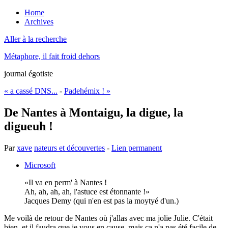
Home
Archives
Aller à la recherche
Métaphore, il fait froid dehors
journal égotiste
« a cassé DNS...
-
Padehémix ! »
De Nantes à Montaigu, la digue, la
digueuh !
Par
xave
nateurs et découvertes
-
Lien permanent
Microsoft
Il va en perm' à Nantes !
Ah, ah, ah, ah, l'astuce est étonnante !
Jacques Demy (qui n'en est pas la moytyé d'un.)
Me voilà de retour de Nantes où j'allas avec ma jolie Julie. C'était
bien, et il faudra que je vous en cause, mais ça n'a pas été facile de