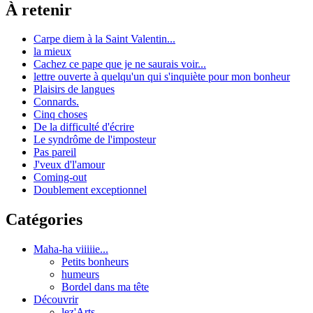
À retenir
Carpe diem à la Saint Valentin...
la mieux
Cachez ce pape que je ne saurais voir...
lettre ouverte à quelqu'un qui s'inquiète pour mon bonheur
Plaisirs de langues
Connards.
Cinq choses
De la difficulté d'écrire
Le syndrôme de l'imposteur
Pas pareil
J'veux d'l'amour
Coming-out
Doublement exceptionnel
Catégories
Maha-ha viiiiie...
Petits bonheurs
humeurs
Bordel dans ma tête
Découvrir
lez'Arts