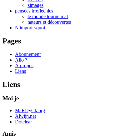
zimages
pensées irréfléchies
le monde tourne mal
nateurs et découvertes
N'importe-quoi
Pages
Abonnement
Allo ?
À propos
Liens
Liens
Moi je
MaRDyCk.org
Alwijn.net
Dotclear
Amis