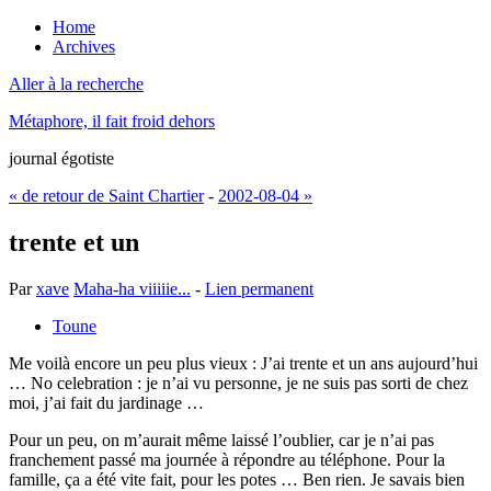
Home
Archives
Aller à la recherche
Métaphore, il fait froid dehors
journal égotiste
« de retour de Saint Chartier
-
2002-08-04 »
trente et un
Par
xave
Maha-ha viiiiie...
-
Lien permanent
Toune
Me voilà encore un peu plus vieux : J’ai trente et un ans aujourd’hui
… No celebration : je n’ai vu personne, je ne suis pas sorti de chez
moi, j’ai fait du jardinage …
Pour un peu, on m’aurait même laissé l’oublier, car je n’ai pas
franchement passé ma journée à répondre au téléphone. Pour la
famille, ça a été vite fait, pour les potes … Ben rien. Je savais bien