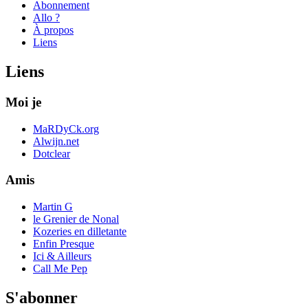
Abonnement
Allo ?
À propos
Liens
Liens
Moi je
MaRDyCk.org
Alwijn.net
Dotclear
Amis
Martin G
le Grenier de Nonal
Kozeries en dilletante
Enfin Presque
Ici & Ailleurs
Call Me Pep
S'abonner