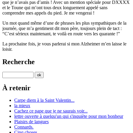
que je n’avais pas d’amis ! Avec un mention spéciale pour DXXXX
et le Toune qui m’ont tous deux longuement appelé sans
comprendre mes appels du pied. Je me vengerai !
Un mot quand même d’une de phrases les plus sympathiques de la
journée, que m’a gentiment dit mon père, toujours plein de tact :
“C’est sérieux maintenant, te voilà en route vers les quarante !”
La prochaine fois, je vous parlerai si mon Alzheimer m’en laisse le
loisir.
Recherche
À retenir
Carpe diem à la Saint Valentin...
la mieux
Cachez ce pape que je ne saurais voir...
lettre ouverte à quelqu'un qui s'inquiète pour mon bonheur
Plaisirs de langues
Connards.
Cinq choses