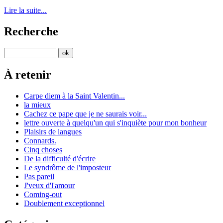
Lire la suite...
Recherche
À retenir
Carpe diem à la Saint Valentin...
la mieux
Cachez ce pape que je ne saurais voir...
lettre ouverte à quelqu'un qui s'inquiète pour mon bonheur
Plaisirs de langues
Connards.
Cinq choses
De la difficulté d'écrire
Le syndrôme de l'imposteur
Pas pareil
J'veux d'l'amour
Coming-out
Doublement exceptionnel