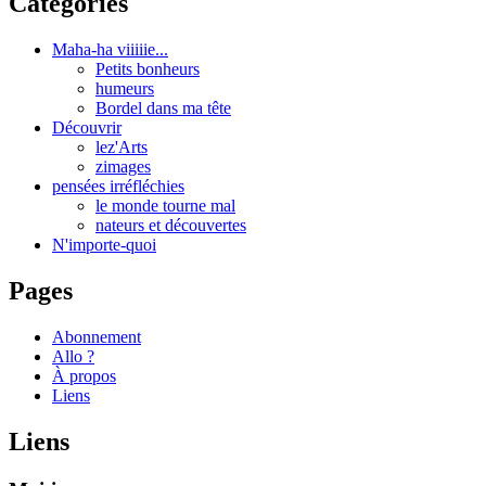
Catégories
Maha-ha viiiiie...
Petits bonheurs
humeurs
Bordel dans ma tête
Découvrir
lez'Arts
zimages
pensées irréfléchies
le monde tourne mal
nateurs et découvertes
N'importe-quoi
Pages
Abonnement
Allo ?
À propos
Liens
Liens