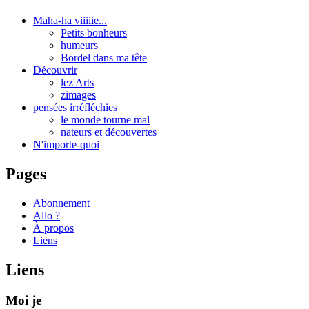
Maha-ha viiiiie...
Petits bonheurs
humeurs
Bordel dans ma tête
Découvrir
lez'Arts
zimages
pensées irréfléchies
le monde tourne mal
nateurs et découvertes
N'importe-quoi
Pages
Abonnement
Allo ?
À propos
Liens
Liens
Moi je