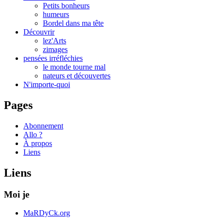
Petits bonheurs
humeurs
Bordel dans ma tête
Découvrir
lez'Arts
zimages
pensées irréfléchies
le monde tourne mal
nateurs et découvertes
N'importe-quoi
Pages
Abonnement
Allo ?
À propos
Liens
Liens
Moi je
MaRDyCk.org